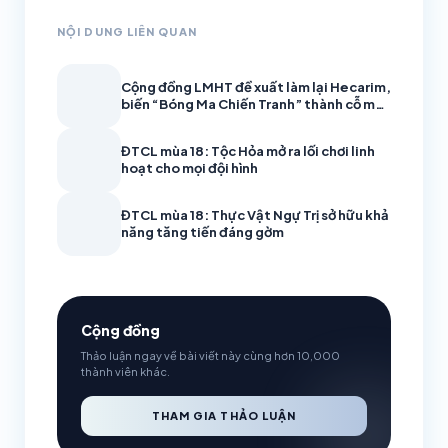
NỘI DUNG LIÊN QUAN
Cộng đồng LMHT đề xuất làm lại Hecarim,
biến “Bóng Ma Chiến Tranh” thành cỗ máy
càn quét
ĐTCL mùa 18: Tộc Hỏa mở ra lối chơi linh
hoạt cho mọi đội hình
ĐTCL mùa 18: Thực Vật Ngự Trị sở hữu khả
năng tăng tiến đáng gờm
Cộng đồng
Thảo luận ngay về bài viết này cùng hơn 10,000
thành viên khác.
THAM GIA THẢO LUẬN