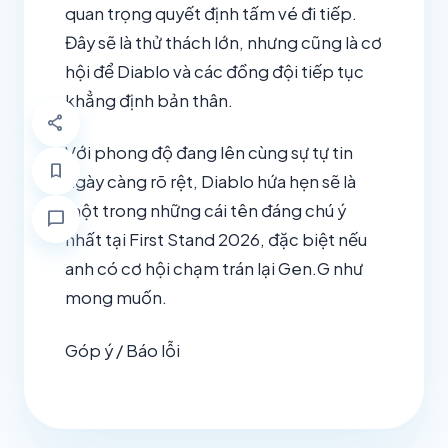
quan trọng quyết định tấm vé đi tiếp.
Đây sẽ là thử thách lớn, nhưng cũng là cơ
hội để Diablo và các đồng đội tiếp tục
khẳng định bản thân.
share
Với phong độ đang lên cùng sự tự tin
bookmark
ngày càng rõ rệt, Diablo hứa hẹn sẽ là
một trong những cái tên đáng chú ý
chat_bubble
nhất tại First Stand 2026, đặc biệt nếu
anh có cơ hội chạm trán lại Gen.G như
mong muốn.
Góp ý / Báo lỗi