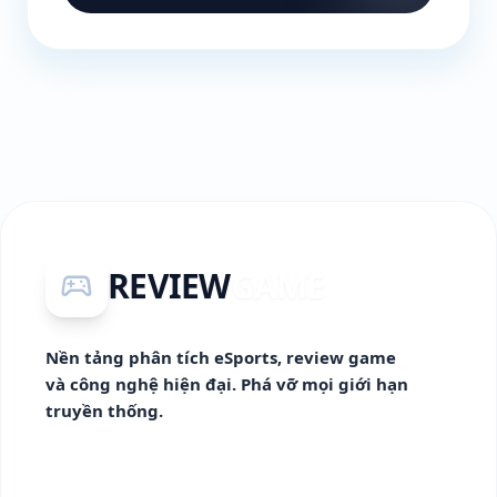
REVIEW
GAME
sports_esports
Nền tảng phân tích eSports, review game
và công nghệ hiện đại. Phá vỡ mọi giới hạn
truyền thống.