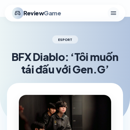
menu
stadia_controller
Review
Game
ESPORT
BFX Diablo: ‘Tôi muốn
tái đấu với Gen.G’
schedule
visibility
TH3 21, 2026
1.2K VIEWS