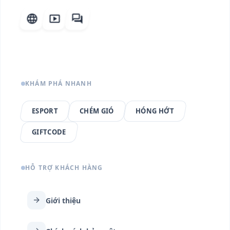
language
smart_display
forum
KHÁM PHÁ NHANH
ESPORT
CHÉM GIÓ
HÓNG HỚT
GIFTCODE
HỖ TRỢ KHÁCH HÀNG
arrow_forward
Giới thiệu