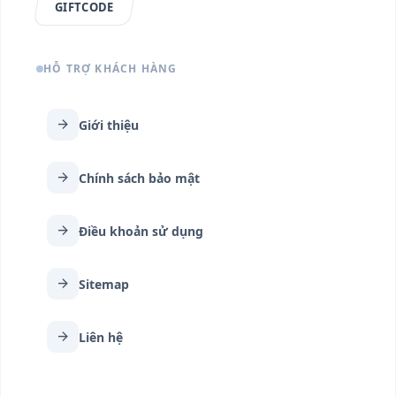
GIFTCODE
HỖ TRỢ KHÁCH HÀNG
arrow_forward
Giới thiệu
arrow_forward
Chính sách bảo mật
arrow_forward
Điều khoản sử dụng
arrow_forward
Sitemap
arrow_forward
Liên hệ