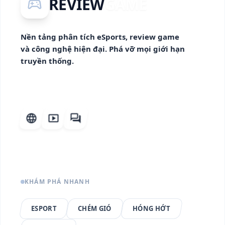
REVIEW
GAME
sports_esports
Nền tảng phân tích eSports, review game
và công nghệ hiện đại. Phá vỡ mọi giới hạn
truyền thống.
language
smart_display
forum
KHÁM PHÁ NHANH
ESPORT
CHÉM GIÓ
HÓNG HỚT