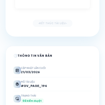
KẾT THÚC TÀI LIỆU
verified
THÔNG TIN VĂN BẢN
CẬP NHẬT LẦN CUỐI
event_note
21/03/2026
MÃ TÀI LIỆU
fingerprint
#GV_PAGE_194
TRẠNG THÁI
admin_panel_settings
Đã kiểm duyệt