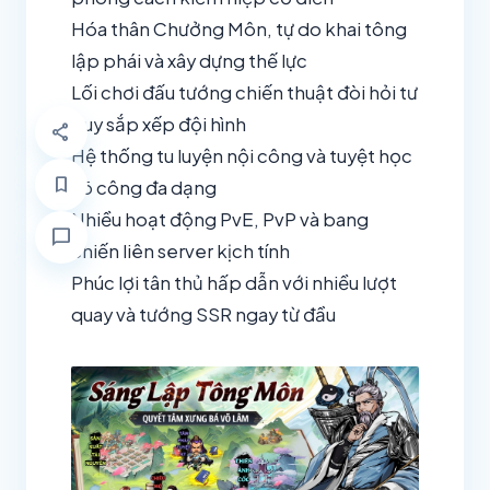
Hóa thân Chưởng Môn, tự do khai tông
lập phái và xây dựng thế lực
Lối chơi đấu tướng chiến thuật đòi hỏi tư
duy sắp xếp đội hình
share
Hệ thống tu luyện nội công và tuyệt học
bookmark
võ công đa dạng
Nhiều hoạt động PvE, PvP và bang
chat_bubble
chiến liên server kịch tính
Phúc lợi tân thủ hấp dẫn với nhiều lượt
quay và tướng SSR ngay từ đầu