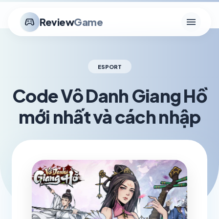
menu
stadia_controller
Review
Game
ESPORT
Code Vô Danh Giang Hồ
mới nhất và cách nhập
schedule
visibility
TH3 21, 2026
1.2K VIEWS