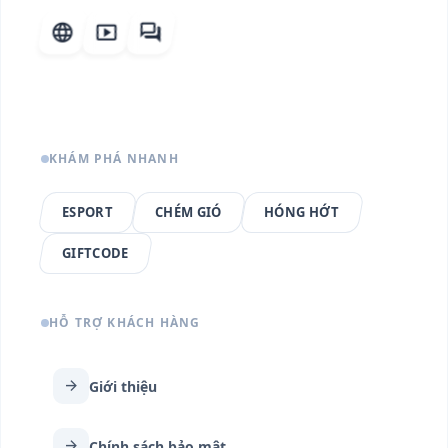
language
smart_display
forum
KHÁM PHÁ NHANH
ESPORT
CHÉM GIÓ
HÓNG HỚT
GIFTCODE
HỖ TRỢ KHÁCH HÀNG
arrow_forward
Giới thiệu
arrow_forward
Chính sách bảo mật