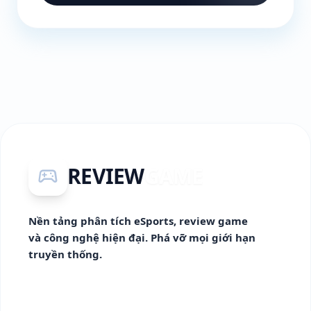
REVIEW
GAME
sports_esports
Nền tảng phân tích eSports, review game
và công nghệ hiện đại. Phá vỡ mọi giới hạn
truyền thống.