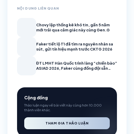
NỘI DUNG LIÊN QUAN
Chovy lập thống kê khó tin, gần 5 năm
mới trải qua cảm giác này cùng Gen.G
Faker tiết lộ T1 đã tìm ra nguyên nhân sa
sút, gửi tín hiệu mạnh trước CKTG 2026
ĐT LMHT Hàn Quốc trình làng “chiến bào”
ASIAD 2026, Faker cùng đồng đội sẵn
sàng bảo vệ HCV
Cộng đồng
Thảo luận ngay về bài viết này cùng hơn 10,000
thành viên khác.
THAM GIA THẢO LUẬN