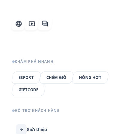
language
smart_display
forum
KHÁM PHÁ NHANH
ESPORT
CHÉM GIÓ
HÓNG HỚT
GIFTCODE
HỖ TRỢ KHÁCH HÀNG
arrow_forward
Giới thiệu