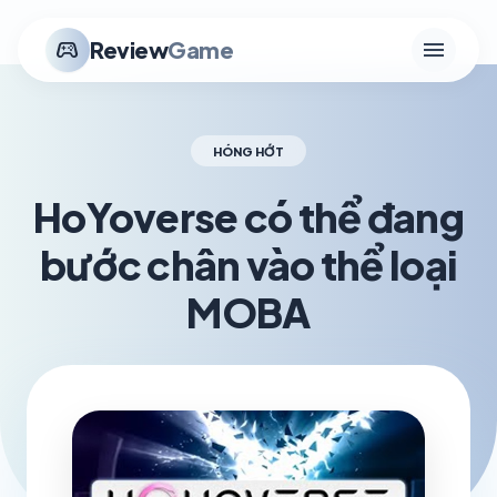
menu
stadia_controller
Review
Game
HÓNG HỚT
HoYoverse có thể đang
bước chân vào thể loại
MOBA
schedule
visibility
TH3 21, 2026
1.2K VIEWS