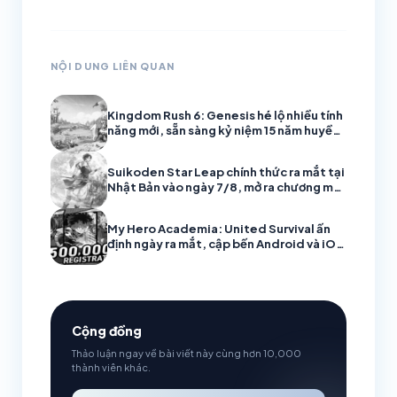
NỘI DUNG LIÊN QUAN
Kingdom Rush 6: Genesis hé lộ nhiều tính
năng mới, sẵn sàng kỷ niệm 15 năm huyền
thoại thủ thành
Suikoden Star Leap chính thức ra mắt tại
Nhật Bản vào ngày 7/8, mở ra chương mới
cho huyền thoại JRPG
My Hero Academia: United Survival ấn
định ngày ra mắt, cập bến Android và iOS
vào 6/8
Cộng đồng
Thảo luận ngay về bài viết này cùng hơn 10,000
thành viên khác.