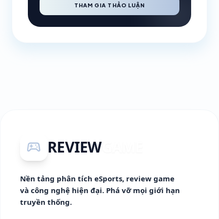
THAM GIA THẢO LUẬN
REVIEW
GAME
sports_esports
Nền tảng phân tích eSports, review game
và công nghệ hiện đại. Phá vỡ mọi giới hạn
truyền thống.