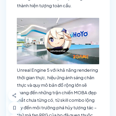
thành hiện tượng toàn cầu.
Unreal Engine 5 với khả năng rendering
thời gian thực, hiệu ứng ánh sáng chân
thực và quy mô bản đồ rộng lớn sẽ
mang đến những trận chiến MOBA đẹp
share
mắt chưa từng có, từ skill combo lộng
bookmark
lẫy đến môi trường phá hủy tương tác –
thứ mà fan RPG của họ đã quen thuộc