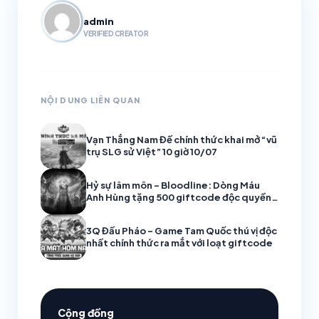
admin
VERIFIED CREATOR
NỘI DUNG LIÊN QUAN
Vạn Thắng Nam Đế chính thức khai mở “vũ
trụ SLG sử Việt” 10 giờ 10/07
Hỷ sự lâm môn – Bloodline: Dòng Máu
Anh Hùng tặng 500 giftcode độc quyền
nhân ngày ra mắt!
3Q Đấu Pháo – Game Tam Quốc thú vị độc
nhất chính thức ra mắt với loạt giftcode
Cộng đồng