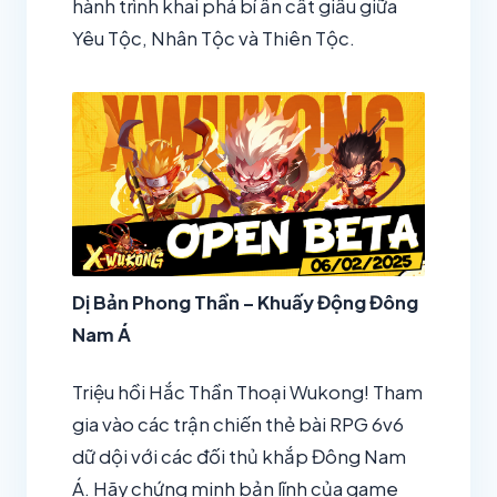
hành trình khai phá bí ẩn cất giấu giữa
Yêu Tộc, Nhân Tộc và Thiên Tộc.
Dị Bản Phong Thần – Khuấy Động Đông
Nam Á
Triệu hồi Hắc Thần Thoại Wukong! Tham
gia vào các trận chiến thẻ bài RPG 6v6
dữ dội với các đối thủ khắp Đông Nam
Á. Hãy chứng minh bản lĩnh của game