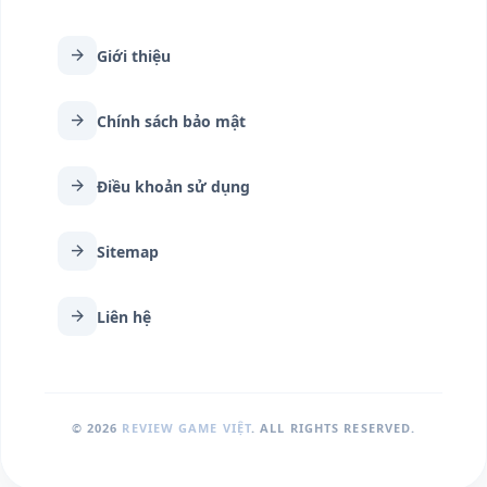
arrow_forward
Giới thiệu
arrow_forward
Chính sách bảo mật
arrow_forward
Điều khoản sử dụng
arrow_forward
Sitemap
arrow_forward
Liên hệ
© 2026
REVIEW GAME VIỆT
. ALL RIGHTS RESERVED.
arrow_upward