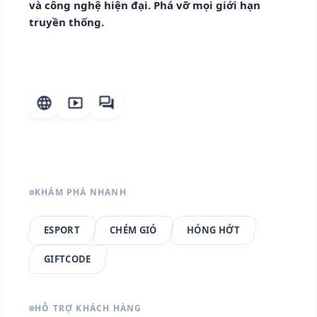
và công nghệ hiện đại. Phá vỡ mọi giới hạn
truyền thống.
language
smart_display
forum
KHÁM PHÁ NHANH
ESPORT
CHÉM GIÓ
HÓNG HỚT
GIFTCODE
HỖ TRỢ KHÁCH HÀNG