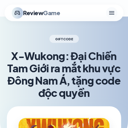
menu
stadia_controller
Review
Game
GIFTCODE
X-Wukong: Đại Chiến
Tam Giới ra mắt khu vực
Đông Nam Á, tặng code
độc quyền
schedule
visibility
TH3 23, 2026
1.2K VIEWS