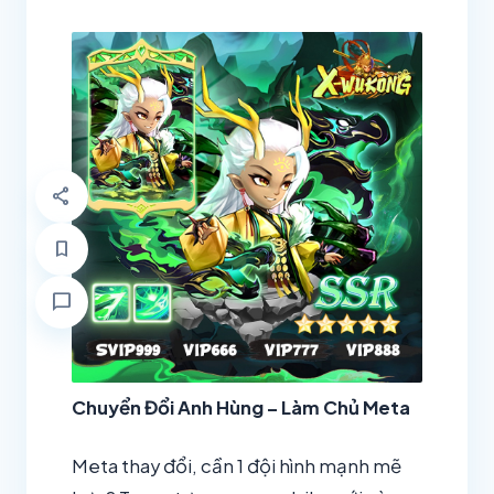
share
bookmark
chat_bubble
Chuyển Đổi Anh Hùng – Làm Chủ Meta
Meta thay đổi, cần 1 đội hình mạnh mẽ