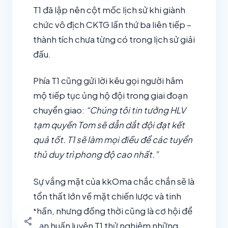
T1 đã lập nên cột mốc lịch sử khi giành
chức vô địch CKTG lần thứ ba liên tiếp –
thành tích chưa từng có trong lịch sử giải
đấu.
Phía T1 cũng gửi lời kêu gọi người hâm
mộ tiếp tục ủng hộ đội trong giai đoạn
chuyển giao:
“Chúng tôi tin tưởng HLV
tạm quyền Tom sẽ dẫn dắt đội đạt kết
quả tốt. T1 sẽ làm mọi điều để các tuyển
thủ duy trì phong độ cao nhất.”
Sự vắng mặt của kkOma chắc chắn sẽ là
tổn thất lớn về mặt chiến lược và tinh
thần, nhưng đồng thời cũng là cơ hội để
share
ban huấn luyện T1 thử nghiệm những