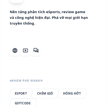
Nền tảng phân tích eSports, review game
và công nghệ hiện đại. Phá vỡ mọi giới hạn
truyền thống.
language
smart_display
forum
KHÁM PHÁ NHANH
ESPORT
CHÉM GIÓ
HÓNG HỚT
GIFTCODE