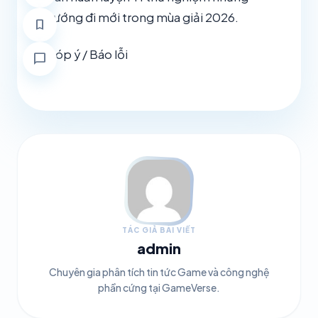
hướng đi mới trong mùa giải 2026.
bookmark
Góp ý / Báo lỗi
chat_bubble
TÁC GIẢ BÀI VIẾT
admin
Chuyên gia phân tích tin tức Game và công nghệ
phần cứng tại GameVerse.