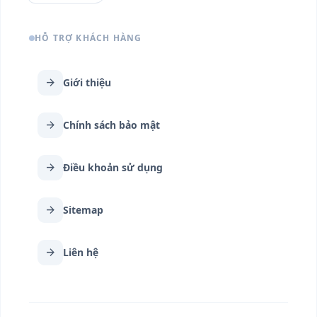
HỖ TRỢ KHÁCH HÀNG
arrow_forward
Giới thiệu
arrow_forward
Chính sách bảo mật
arrow_forward
Điều khoản sử dụng
arrow_forward
Sitemap
arrow_forward
Liên hệ