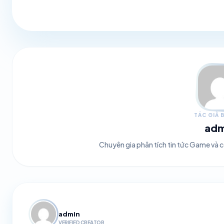
TÁC GIẢ B
adm
Chuyên gia phân tích tin tức Game và
admin
VERIFIED CREATOR