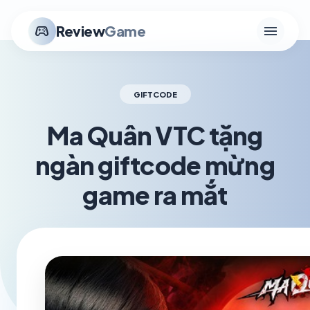
menu
stadia_controller
Review
Game
GIFTCODE
Ma Quân VTC tặng
ngàn giftcode mừng
game ra mắt
schedule
visibility
TH3 28, 2026
1.2K VIEWS