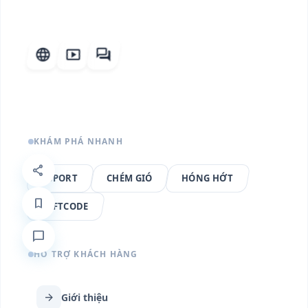
language
smart_display
forum
KHÁM PHÁ NHANH
share
ESPORT
CHÉM GIÓ
HÓNG HỚT
bookmark
GIFTCODE
chat_bubble
HỖ TRỢ KHÁCH HÀNG
arrow_forward
Giới thiệu