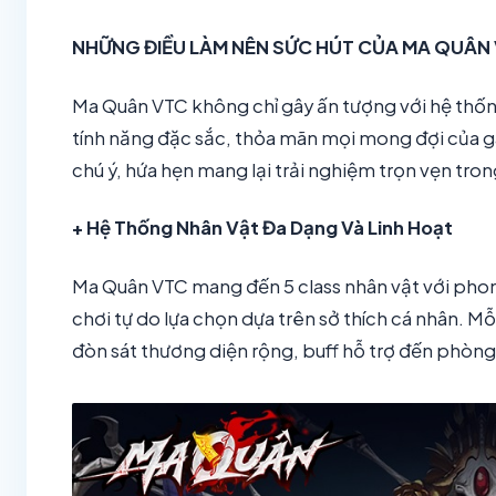
NHỮNG ĐIỀU LÀM NÊN SỨC HÚT CỦA MA QUÂN
Ma Quân VTC không chỉ gây ấn tượng với hệ thốn
tính năng đặc sắc, thỏa mãn mọi mong đợi của 
chú ý, hứa hẹn mang lại trải nghiệm trọn vẹn tro
+ Hệ Thống Nhân Vật Đa Dạng Và Linh Hoạt
Ma Quân VTC mang đến 5 class nhân vật với pho
chơi tự do lựa chọn dựa trên sở thích cá nhân. Mỗ
đòn sát thương diện rộng, buff hỗ trợ đến phòn