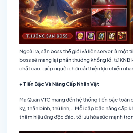
Ngoài ra, săn boss thế giới và liên server là một
boss sẽ mang lại phần thưởng khổng lồ, từ KNB 
chất cao, giúp người chơi cải thiện lực chiến nh
+ Tiến Bậc Và Nâng Cấp Nhân Vật
Ma Quân VTC mang đến hệ thống tiến bậc toàn di
kỵ, thần binh, thú linh,… Mỗi cấp bậc nâng cấp 
thêm hiệu ứng độc đáo, tối ưu hóa sức mạnh tro