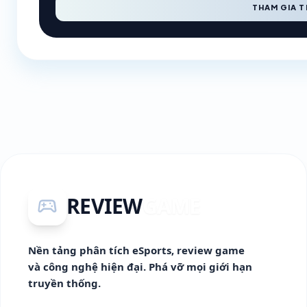
THAM GIA 
REVIEW
GAME
sports_esports
Nền tảng phân tích eSports, review game
và công nghệ hiện đại. Phá vỡ mọi giới hạn
truyền thống.