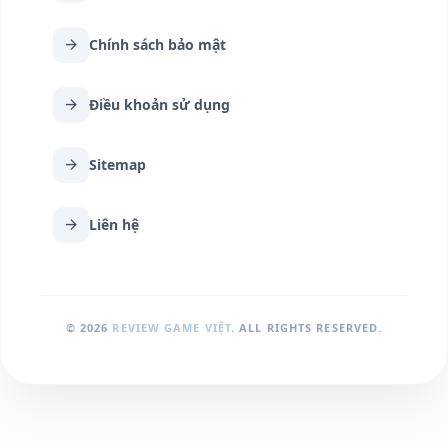
arrow_forward
Chính sách bảo mật
arrow_forward
Điều khoản sử dụng
arrow_forward
Sitemap
arrow_forward
Liên hệ
© 2026
REVIEW GAME VIỆT
. ALL RIGHTS RESERVED.