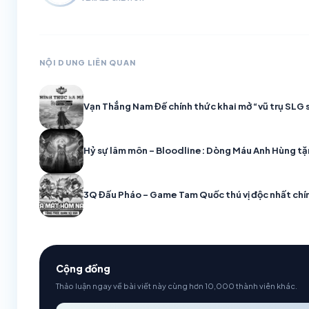
NỘI DUNG LIÊN QUAN
Vạn Thắng Nam Đế chính thức khai mở “vũ trụ SLG s
Hỷ sự lâm môn – Bloodline: Dòng Máu Anh Hùng tặ
3Q Đấu Pháo – Game Tam Quốc thú vị độc nhất chín
Cộng đồng
Thảo luận ngay về bài viết này cùng hơn 10,000 thành viên khác.