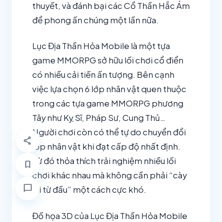
thuyết, và đánh bại các Cổ Thần Hắc Ám
để phong ấn chúng một lần nữa.
Lục Địa Thần Hỏa Mobile là một tựa
game MMORPG sở hữu lối chơi cổ điển
có nhiều cải tiến ấn tượng. Bên cạnh
việc lựa chọn 6 lớp nhân vật quen thuộc
trong các tựa game MMORPG phương
Tây như Kỵ Sĩ, Pháp Sư, Cung Thủ…
Người chơi còn có thể tự do chuyển đổi
share
lớp nhân vật khi đạt cấp độ nhất định.
Từ đó thỏa thích trải nghiệm nhiều lối
bookmark
chơi khác nhau mà không cần phải “cày
chat_bubble
lại từ đầu” một cách cực khó.
Đồ họa 3D của Lục Địa Thần Hỏa Mobile