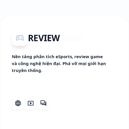
REVIEW
GAME
sports_esports
Nền tảng phân tích eSports, review game
và công nghệ hiện đại. Phá vỡ mọi giới hạn
truyền thống.
language
smart_display
forum