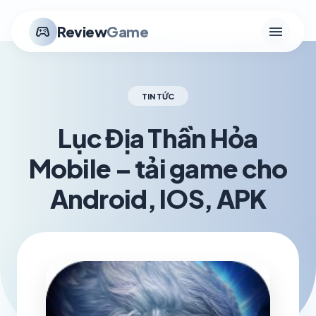
menu
stadia_controller
Review
Game
TIN TỨC
Lục Địa Thần Hỏa
Mobile – tải game cho
Android, IOS, APK
schedule
visibility
TH5 17, 2026
1.2K VIEWS