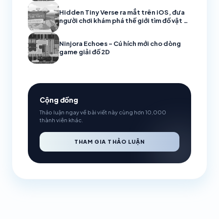
Hidden Tiny Verse ra mắt trên iOS, đưa
người chơi khám phá thế giới tìm đồ vật ẩn
đầy mê hoặc
Ninjora Echoes – Cú hích mới cho dòng
game giải đố 2D
Cộng đồng
Thảo luận ngay về bài viết này cùng hơn 10,000
thành viên khác.
THAM GIA THẢO LUẬN