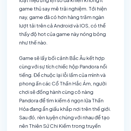
loạt hiệu ứng xịn sò đã khiến không ít
game thủ say mê trải nghiệm. Tới hiện
nay, game đã có hơn hàng trăm ngàn
lượt tải trên cả Android và IOS, có thể
thấy độ hot của game này nóng bỏng
như thế nào.
Game sẽ lấy bối cảnh Bắc Âu kết hợp
cùng với sự tích chiếc hộp Pandora nổi
tiếng. Để chuộc lại lỗi lầm của mình và
phong ấn các Cổ Thần Hắc Ám, người
chơi sẽ đồng hành cùng cô nàng
Pandora để tìm kiếm 6 ngọn lửa Thần
Hỏa đang ẩn giấu khắp nơi trên thế giới.
Sau đó, rèn luyện chúng với nhau để tạo
nên Thiên Sứ Chi Kiếm trong truyền