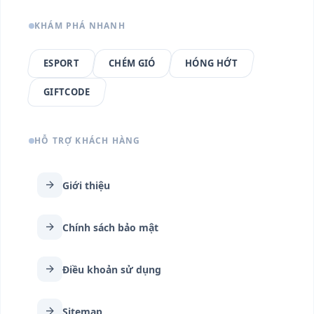
KHÁM PHÁ NHANH
ESPORT
CHÉM GIÓ
HÓNG HỚT
GIFTCODE
HỖ TRỢ KHÁCH HÀNG
arrow_forward
Giới thiệu
arrow_forward
Chính sách bảo mật
arrow_forward
Điều khoản sử dụng
arrow_forward
Sitemap