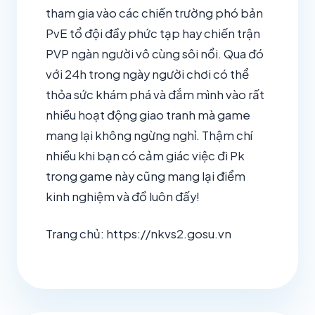
tham gia vào các chiến trường phó bản
PvE tổ đội đầy phức tạp hay chiến trận
PVP ngàn người vô cùng sôi nổi. Qua đó
với 24h trong ngày người chơi có thể
thỏa sức khám phá và đắm mình vào rất
nhiều hoạt động giao tranh mà game
mang lại không ngừng nghỉ. Thậm chí
nhiều khi bạn có cảm giác việc đi Pk
trong game này cũng mang lại điểm
kinh nghiệm và đồ luôn đấy!
Trang chủ: https://nkvs2.gosu.vn