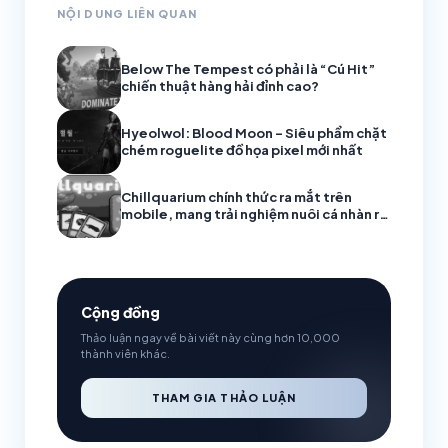
NỘI DUNG LIÊN QUAN
Below The Tempest có phải là “Cú Hit”
chiến thuật hàng hải đỉnh cao?
Hyeolwol: Blood Moon – Siêu phẩm chặt
chém roguelite đồ họa pixel mới nhất
Chillquarium chính thức ra mắt trên
mobile, mang trải nghiệm nuôi cá nhàn rỗi
đầy thư giãn
Cộng đồng
Thảo luận ngay về bài viết này cùng hơn 10,000
thành viên khác.
THAM GIA THẢO LUẬN