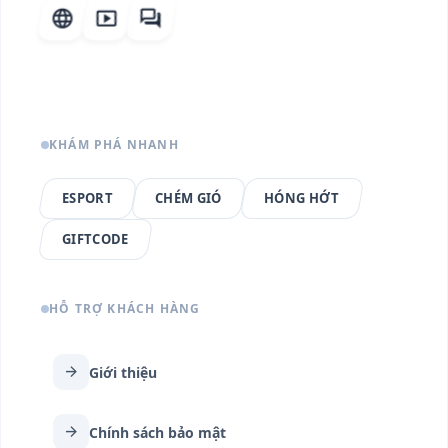
language
smart_display
forum
KHÁM PHÁ NHANH
ESPORT
CHÉM GIÓ
HÓNG HỚT
GIFTCODE
HỖ TRỢ KHÁCH HÀNG
arrow_forward
Giới thiệu
arrow_forward
Chính sách bảo mật