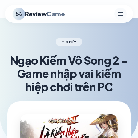
menu
stadia_controller
Review
Game
TIN TỨC
Ngạo Kiếm Vô Song 2 –
Game nhập vai kiếm
hiệp chơi trên PC
schedule
visibility
TH5 17, 2026
1.2K VIEWS