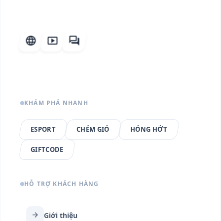
language
smart_display
forum
KHÁM PHÁ NHANH
ESPORT
CHÉM GIÓ
HÓNG HỚT
GIFTCODE
HỖ TRỢ KHÁCH HÀNG
arrow_forward
Giới thiệu