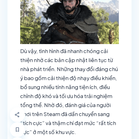
Dù vậy, tình hình đã nhanh chóng cải
thiện nhờ các bản cập nhật liên tục từ
nhà phát triển. Những thay đổi đáng chú
ý bao gồm cải thiện độ nhạy điều khiển,
bổ sung nhiều tính năng tiện ích, điều
chỉnh độ khó và tối ưu hóa trải nghiệm
tổng thể. Nhờ đó, đánh giá của người
chơi trên Steam đã dần chuyển sang
share
“tích cực” và thậm chí đạt mức “rất tích
bookmark
cực” ở một số khu vực.