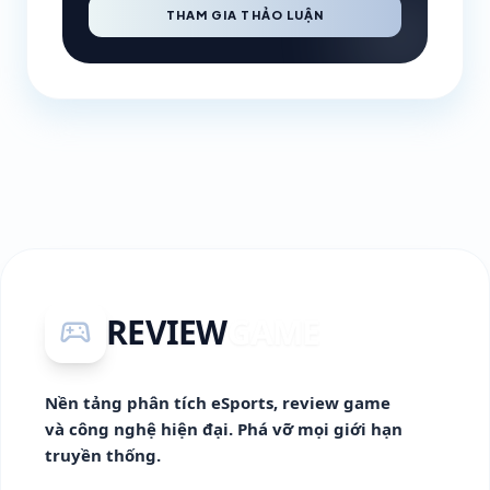
THAM GIA THẢO LUẬN
REVIEW
GAME
sports_esports
Nền tảng phân tích eSports, review game
và công nghệ hiện đại. Phá vỡ mọi giới hạn
truyền thống.