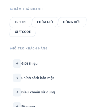
KHÁM PHÁ NHANH
ESPORT
CHÉM GIÓ
HÓNG HỚT
GIFTCODE
HỖ TRỢ KHÁCH HÀNG
arrow_forward
Giới thiệu
arrow_forward
Chính sách bảo mật
arrow_forward
Điều khoản sử dụng
arrow_forward
Sitemap