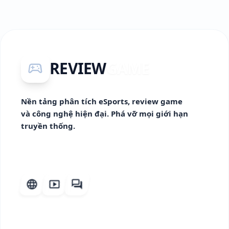
REVIEW
GAME
sports_esports
Nền tảng phân tích eSports, review game
và công nghệ hiện đại. Phá vỡ mọi giới hạn
truyền thống.
language
smart_display
forum