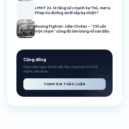
LMHT 26.16 tăng sức mạnh Xạ Thủ, meta
Pháp Sư đường dưới sắp hạ nhiệt?
Boxing Fighter: Idle Clicker – “Chỉ cần
một chạm” cũng đủ làm bùng nổ sàn đấu
Cộng đồng
Thảo luận ngay về bài viết này cùng hơn 10,000
thành viên khác.
THAM GIA THẢO LUẬN