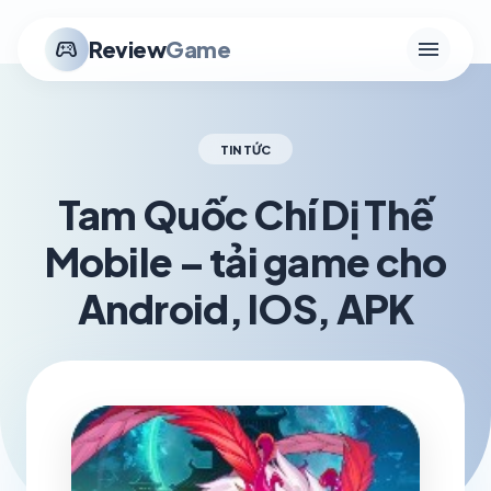
menu
stadia_controller
Review
Game
TIN TỨC
Tam Quốc Chí Dị Thế
Mobile – tải game cho
Android, IOS, APK
schedule
visibility
TH5 18, 2026
1.2K VIEWS