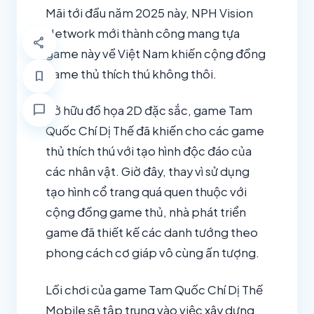
Mãi tới đầu năm 2025 này, NPH Vision
Network mới thành công mang tựa
share
game này về Việt Nam khiến cộng đồng
game thủ thích thú không thôi.
bookmark
chat_bubble
Sở hữu đồ họa 2D đặc sắc, game Tam
Quốc Chí Dị Thế đã khiến cho các game
thủ thích thú với tạo hình độc đáo của
các nhân vật. Giờ đây, thay vì sử dụng
tạo hình cổ trang quá quen thuộc với
cộng đồng game thủ, nhà phát triển
game đã thiết kế các danh tướng theo
phong cách cơ giáp vô cùng ấn tượng.
Lối chơi của game Tam Quốc Chí Dị Thế
Mobile sẽ tập trung vào việc xây dựng