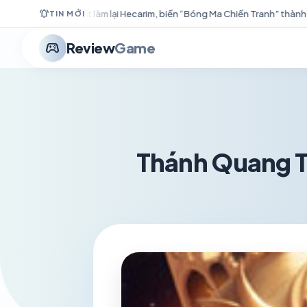
notifications_active
m, biến “Bóng Ma Chiến Tranh” thành cỗ máy càn quét
Caravan 
TIN MỚI
stadia_controller
Review
Game
Thánh Quang T