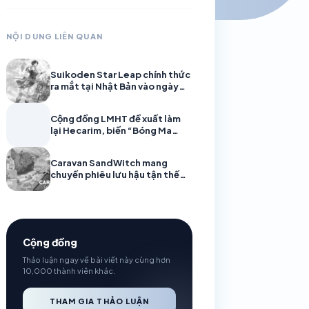
NỘI DUNG LIÊN QUAN
Suikoden Star Leap chính thức
ra mắt tại Nhật Bản vào ngày
7/8, mở ra chương mới cho
huyền thoại JRPG
Cộng đồng LMHT đề xuất làm
lại Hecarim, biến “Bóng Ma
Chiến Tranh” thành cỗ máy càn
quét
Caravan SandWitch mang
chuyến phiêu lưu hậu tận thế
đầy chữa lành lên di động
Cộng đồng
Thảo luận ngay về bài viết này cùng hơn
10,000 thành viên khác.
THAM GIA THẢO LUẬN