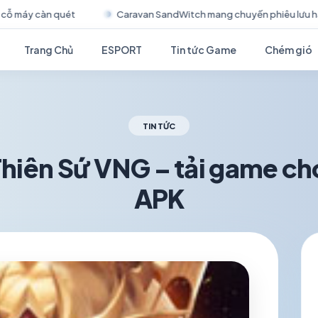
SandWitch mang chuyến phiêu lưu hậu tận thế đầy chữa lành lên di độn
Trang Chủ
ESPORT
Tin tức Game
Chém gió
TIN TỨC
hiên Sứ VNG – tải game cho
APK
schedule
visibility
TH5 19, 2026
1.2K VIEWS