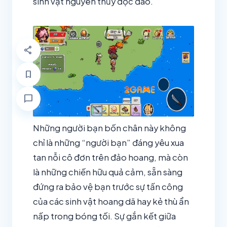
sinh vật nguyên thủy độc đáo.
share
bookmark
chat_bubble
Những người bạn bốn chân này không
chỉ là những “người bạn” đáng yêu xua
tan nỗi cô đơn trên đảo hoang, mà còn
là những chiến hữu quả cảm, sẵn sàng
đứng ra bảo vệ bạn trước sự tấn công
của các sinh vật hoang dã hay kẻ thù ẩn
nấp trong bóng tối. Sự gắn kết giữa