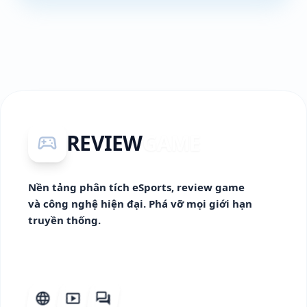
REVIEW
GAME
sports_esports
Nền tảng phân tích eSports, review game
và công nghệ hiện đại. Phá vỡ mọi giới hạn
truyền thống.
language
smart_display
forum