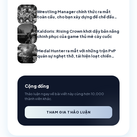
Wrestling Manager chính thức ra mắt
toàn cầu, cho bạn xây dựng đế chế đấu
vật chuyên nghiệp
Kaldoris: Rising Crown khơi dậy bản năng
chinh phục của game thủ mê cày cuốc
Medal Hunter ra mắt với những trận PvP
quân sự nghẹt thở, tái hiện loạt chiến
trường lịch sử
Cộng đồng
Thảo luận ngay về bài viết này cùng hơn 10,000
thành viên khác.
THAM GIA THẢO LUẬN