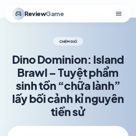
menu
stadia_controller
Review
Game
CHÉM GIÓ
Dino Dominion: Island
Brawl – Tuyệt phẩm
sinh tồn “chữa lành”
lấy bối cảnh kỉ nguyên
tiền sử
schedule
visibility
TH5 20, 2026
1.2K VIEWS