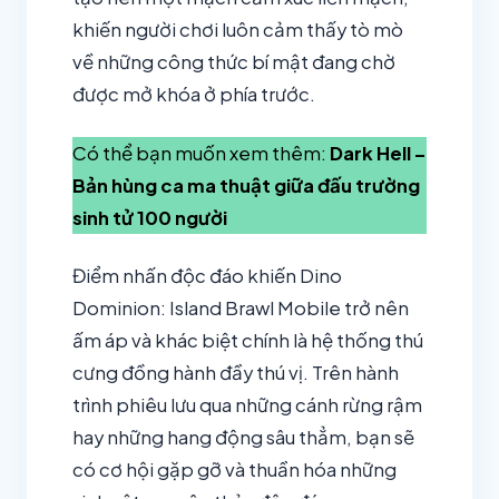
khiến người chơi luôn cảm thấy tò mò
về những công thức bí mật đang chờ
được mở khóa ở phía trước.
Có thể bạn muốn xem thêm:
Dark Hell –
Bản hùng ca ma thuật giữa đấu trường
sinh tử 100 người
Điểm nhấn độc đáo khiến Dino
Dominion: Island Brawl Mobile trở nên
ấm áp và khác biệt chính là hệ thống thú
cưng đồng hành đầy thú vị. Trên hành
trình phiêu lưu qua những cánh rừng rậm
hay những hang động sâu thẳm, bạn sẽ
có cơ hội gặp gỡ và thuần hóa những