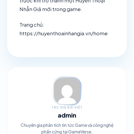
trước khi trở thành một Huyền Thoại
Nhẫn Giả mới trong game.
Trang chủ:
https://huyenthoainhangia.vn/home
TÁC GIẢ BÀI VIẾT
admin
Chuyên gia phân tích tin tức Game và công nghệ
phần cứng tại GameVerse.