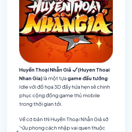
Huyền Thoại Nhẫn Giả
(Huyen Thoai
Nhan Gia)
là một tựa
game đấu tướng
Idle với đồ họa 3D đầy hứa hẹn sẽ chinh
phục cộng đồng game thủ mobile
trong thời gian tới.
Về cơ bản thì Huyền Thoại Nhẫn Giả sở
hữu phong cách nhập vai quen thuộc