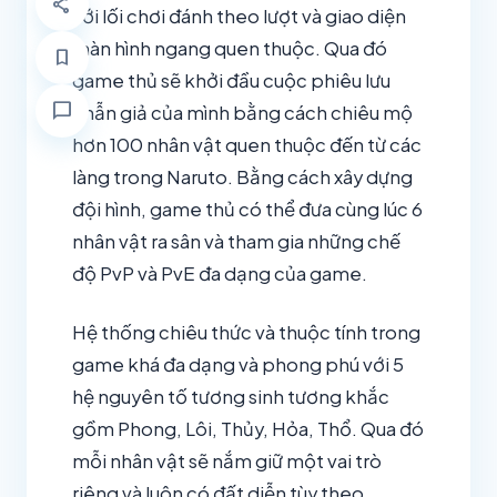
share
với lối chơi đánh theo lượt và giao diện
màn hình ngang quen thuộc. Qua đó
bookmark
game thủ sẽ khởi đầu cuộc phiêu lưu
chat_bubble
nhẫn giả của mình bằng cách chiêu mộ
hơn 100 nhân vật quen thuộc đến từ các
làng trong Naruto. Bằng cách xây dựng
đội hình, game thủ có thể đưa cùng lúc 6
nhân vật ra sân và tham gia những chế
độ PvP và PvE đa dạng của game.
Hệ thống chiêu thức và thuộc tính trong
game khá đa dạng và phong phú với 5
hệ nguyên tố tương sinh tương khắc
gồm Phong, Lôi, Thủy, Hỏa, Thổ. Qua đó
mỗi nhân vật sẽ nắm giữ một vai trò
riêng và luôn có đất diễn tùy theo