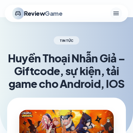
menu
stadia_controller
Review
Game
TIN TỨC
Huyền Thoại Nhẫn Giả –
Giftcode, sự kiện, tải
game cho Android, IOS
schedule
visibility
TH5 20, 2026
1.2K VIEWS