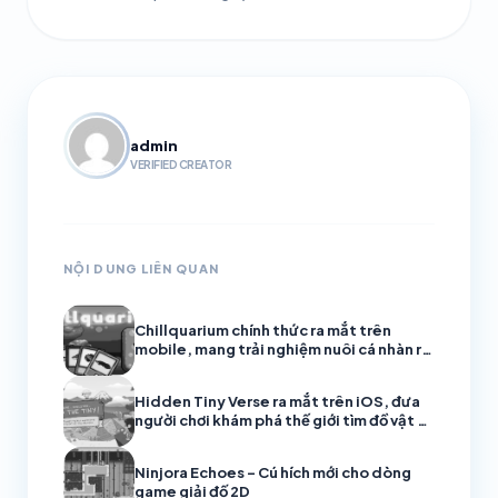
admin
VERIFIED CREATOR
NỘI DUNG LIÊN QUAN
Chillquarium chính thức ra mắt trên
mobile, mang trải nghiệm nuôi cá nhàn rỗi
đầy thư giãn
Hidden Tiny Verse ra mắt trên iOS, đưa
người chơi khám phá thế giới tìm đồ vật ẩn
đầy mê hoặc
Ninjora Echoes – Cú hích mới cho dòng
game giải đố 2D