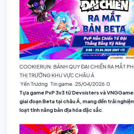
COOKIERUN: BÁNH QUY ĐẠI CHIẾN RA MẮT PHI
THỊ TRƯỜNG KHU VỰC CHÂU Á
Yến Trương
Tin game
25/04/2026
0
Tựa game PvP 3v3 từ Devsisters và VNGGames
giai đoạn Beta tại châu Á, mang đến trải nghi
loạt tính năng bản địa hóa đặc sắc
.