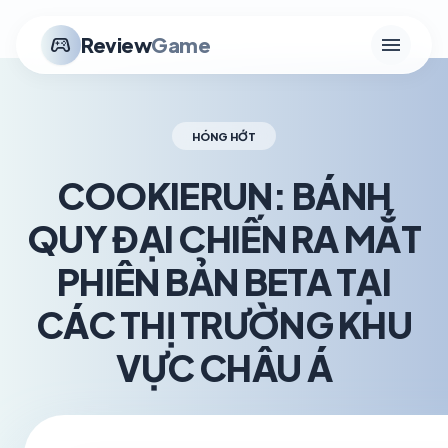
menu
stadia_controller
Review
Game
HÓNG HỚT
COOKIERUN: BÁNH
QUY ĐẠI CHIẾN RA MẮT
PHIÊN BẢN BETA TẠI
CÁC THỊ TRƯỜNG KHU
VỰC CHÂU Á
schedule
visibility
TH5 22, 2026
1.2K VIEWS