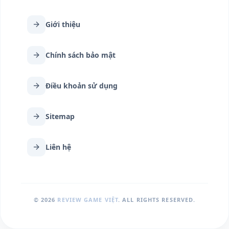
arrow_forward
Giới thiệu
arrow_forward
Chính sách bảo mật
arrow_forward
Điều khoản sử dụng
arrow_forward
Sitemap
arrow_forward
Liên hệ
© 2026
REVIEW GAME VIỆT
. ALL RIGHTS RESERVED.