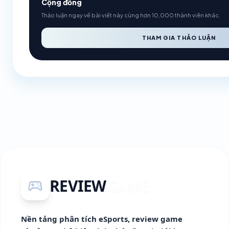
Cộng đồng
Thảo luận ngay về bài viết này cùng hơn 10,000 thành viên khác.
THAM GIA THẢO LUẬN
REVIEW
GAME
sports_esports
Nền tảng phân tích eSports, review game