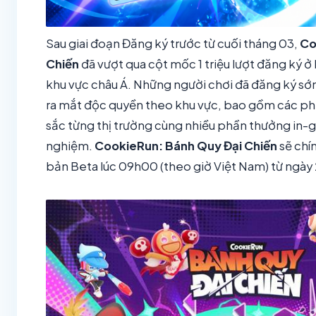
Sau giai đoạn Đăng ký trước từ cuối tháng 03,
Co
Chiến
đã vượt qua cột mốc 1 triệu lượt đăng ký ở
khu vực châu Á. Những người chơi đã đăng ký sớ
ra mắt độc quyền theo khu vực, bao gồm các p
sắc từng thị trường cùng nhiều phần thưởng in-g
nghiệm.
CookieRun: Bánh Quy Đại Chiến
sẽ chí
bản Beta lúc 09h00 (theo giờ Việt Nam) từ ngày