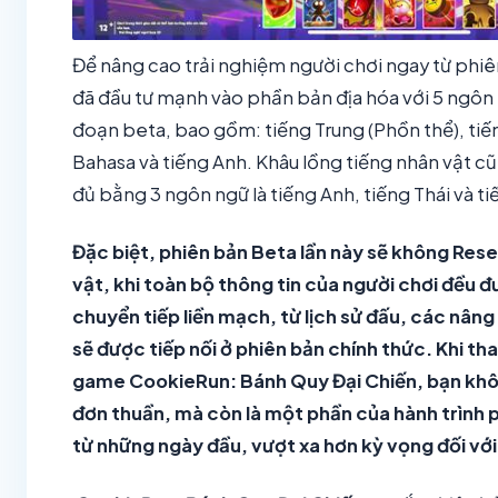
Để nâng cao trải nghiệm người chơi ngay từ ph
đã đầu tư mạnh vào phần bản địa hóa với 5 ngôn 
đoạn beta, bao gồm: tiếng Trung (Phồn thể), tiếng
Bahasa và tiếng Anh. Khâu lồng tiếng nhân vật 
đủ bằng 3 ngôn ngữ là tiếng Anh, tiếng Thái và ti
Đặc biệt, phiên bản Beta lần này sẽ không Rese
vật, khi toàn bộ thông tin của người chơi đều 
chuyển tiếp liền mạch, từ lịch sử đấu, các nân
sẽ được tiếp nối ở phiên bản chính thức. Khi th
game CookieRun: Bánh Quy Đại Chiến, bạn khôn
đơn thuần, mà còn là một phần của hành trình 
từ những ngày đầu, vượt xa hơn kỳ vọng đối vớ