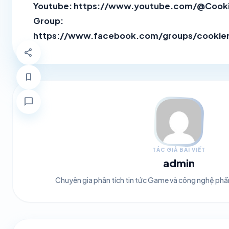
Youtube:
https://www.youtube.com/@Coo
Group:
https://www.facebook.com/groups/cookie
share
bookmark
chat_bubble
TÁC GIẢ BÀI VIẾT
admin
Chuyên gia phân tích tin tức Game và công nghệ ph