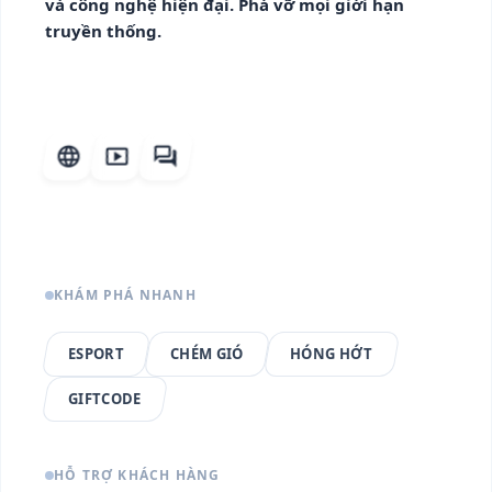
và công nghệ hiện đại. Phá vỡ mọi giới hạn
truyền thống.
language
smart_display
forum
KHÁM PHÁ NHANH
ESPORT
CHÉM GIÓ
HÓNG HỚT
GIFTCODE
HỖ TRỢ KHÁCH HÀNG