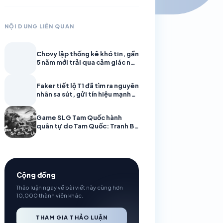
NỘI DUNG LIÊN QUAN
Chovy lập thống kê khó tin, gần
5 năm mới trải qua cảm giác này
cùng Gen.G
Faker tiết lộ T1 đã tìm ra nguyên
nhân sa sút, gửi tín hiệu mạnh
trước CKTG 2026
Game SLG Tam Quốc hành
quân tự do Tam Quốc: Tranh Bá
Thiên Hạ mở đăng ký trước! Ra
mắt trailer CG, hẹn trước nhận
Quan Vũ
Cộng đồng
Thảo luận ngay về bài viết này cùng hơn
10,000 thành viên khác.
THAM GIA THẢO LUẬN