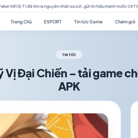
, gửi tín hiệu mạnh trước CKTG 2026
Game SLG Tam Quốc hành quân
Trang Chủ
ESPORT
Tin tức Game
Chém gió
TIN TỨC
 Vị Đại Chiến – tải game c
APK
schedule
visibility
TH5 23, 2026
1.2K VIEWS