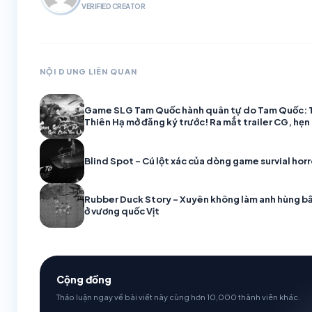
VERIFIED CREATOR
NỘI DUNG LIÊN QUAN
Game SLG Tam Quốc hành quân tự do Tam Quốc: 
Thiên Hạ mở đăng ký trước! Ra mắt trailer CG, hẹn
nhận Quan Vũ
Blind Spot – Cú lột xác của dòng game survial horr
Rubber Duck Story – Xuyên không làm anh hùng bấ
ở vương quốc Vịt
Cộng đồng
Thảo luận ngay về bài viết này cùng hơn 10,000 thành viên khác.