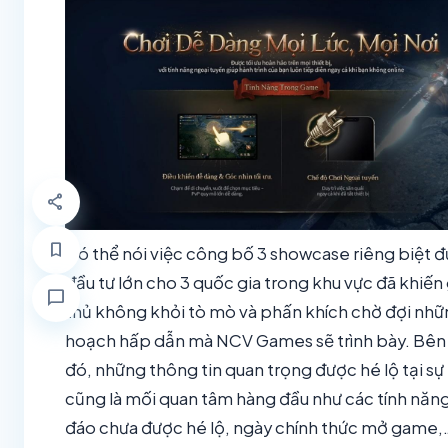
share
bookmark
Có thể nói việc công bố 3 showcase riêng biệt 
đầu tư lớn cho 3 quốc gia trong khu vực đã khiế
chat_bubble
thủ không khỏi tò mò và phấn khích chờ đợi nhữ
hoạch hấp dẫn mà NCV Games sẽ trình bày. Bên
đó, những thông tin quan trọng được hé lộ tại sự
cũng là mối quan tâm hàng đầu như các tính năn
đáo chưa được hé lộ, ngày chính thức mở game