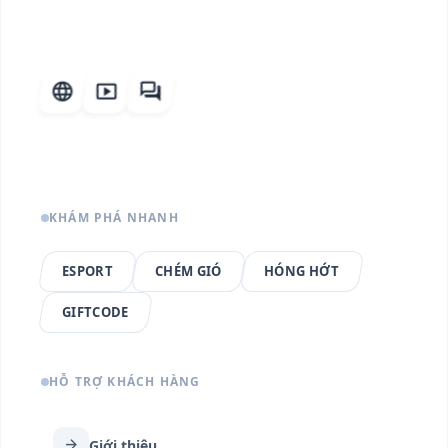
language
smart_display
forum
KHÁM PHÁ NHANH
ESPORT
CHÉM GIÓ
HÓNG HỚT
GIFTCODE
HỖ TRỢ KHÁCH HÀNG
arrow_forward
Giới thiệu