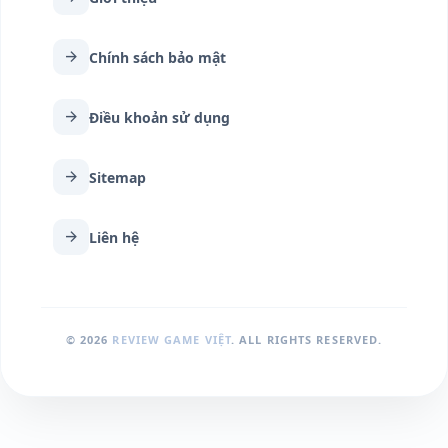
arrow_forward
Chính sách bảo mật
arrow_forward
Điều khoản sử dụng
arrow_forward
Sitemap
arrow_forward
Liên hệ
© 2026
REVIEW GAME VIỆT
. ALL RIGHTS RESERVED.