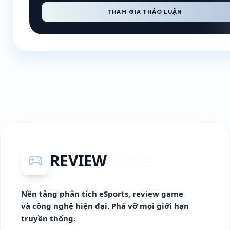
THAM GIA THẢO LUẬN
REVIEW
GAME
sports_esports
Nền tảng phân tích eSports, review game
và công nghệ hiện đại. Phá vỡ mọi giới hạn
truyền thống.