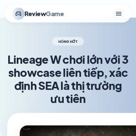
menu
stadia_controller
Review
Game
HÓNG HỚT
Lineage W chơi lớn với 3
showcase liên tiếp, xác
định SEA là thị trường
ưu tiên
schedule
visibility
TH5 24, 2026
1.2K VIEWS