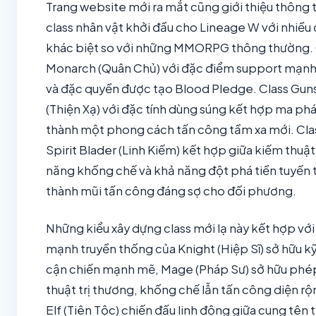
Trang website mới ra mắt cũng giới thiệu thông t
class nhân vật khởi đầu cho Lineage W với nhiều
khác biệt so với những MMORPG thông thường. 
Monarch (Quân Chủ) với đặc điểm support mạn
và đặc quyền được tạo Blood Pledge. Class Gun
(Thiện Xạ) với đặc tính dùng súng kết hợp ma ph
thành một phong cách tấn công tầm xa mới. Cla
Spirit Blader (Linh Kiếm) kết hợp giữa kiếm thuật
năng khống chế và khả năng đột phá tiền tuyến 
thành mũi tấn công đáng sợ cho đối phương.
Những kiểu xây dựng class mới lạ này kết hợp với
mạnh truyền thống của Knight (Hiệp Sĩ) sở hữu k
cận chiến mạnh mẽ, Mage (Pháp Sư) sở hữu phé
thuật trị thương, khống chế lẫn tấn công diện rộ
Elf (Tiên Tộc) chiến đấu linh động giữa cung tên 