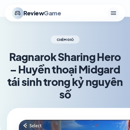
menu
stadia_controller
Review
Game
CHÉM GIÓ
Ragnarok Sharing Hero
– Huyền thoại Midgard
tái sinh trong kỷ nguyên
số
schedule
visibility
TH5 24, 2026
1.2K VIEWS