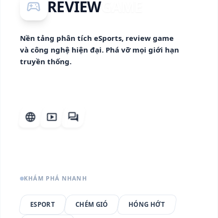
REVIEW
GAME
sports_esports
Nền tảng phân tích eSports, review game
và công nghệ hiện đại. Phá vỡ mọi giới hạn
truyền thống.
language
smart_display
forum
KHÁM PHÁ NHANH
ESPORT
CHÉM GIÓ
HÓNG HỚT