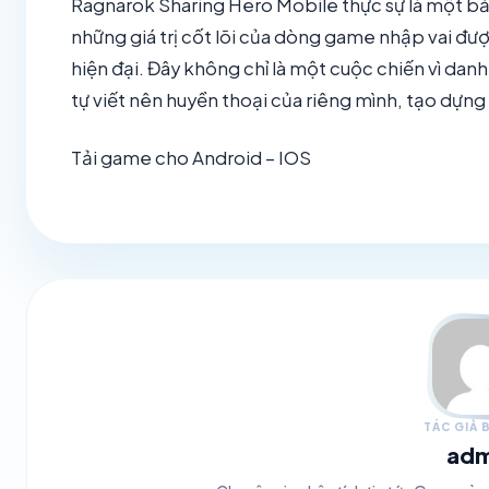
Ragnarok Sharing Hero Mobile thực sự là một bản
những giá trị cốt lõi của dòng game nhập vai đư
hiện đại. Đây không chỉ là một cuộc chiến vì dan
tự viết nên huyền thoại của riêng mình, tạo dựng
Tải game cho Android – IOS
TÁC GIẢ B
adm