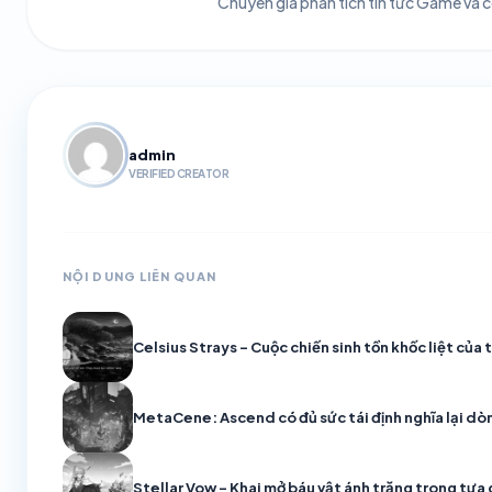
Chuyên gia phân tích tin tức Game và
admin
VERIFIED CREATOR
NỘI DUNG LIÊN QUAN
Celsius Strays – Cuộc chiến sinh tồn khốc liệt của
MetaCene: Ascend có đủ sức tái định nghĩa lại 
Stellar Vow – Khai mở báu vật ánh trăng trong t