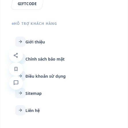
GIFTCODE
HỖ TRỢ KHÁCH HÀNG
arrow_forward
Giới thiệu
share
arrow_forward
Chính sách bảo mật
bookmark
arrow_forward
Điều khoản sử dụng
chat_bubble
arrow_forward
Sitemap
arrow_forward
Liên hệ