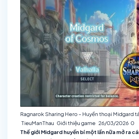
Ragnarok Sharing Hero – Huyền thoại Midgard tá
TieuManThau
Giới thiệu game
26/03/2026
0
Thế giới Midgard huyền bí một lần nữa mở ra 