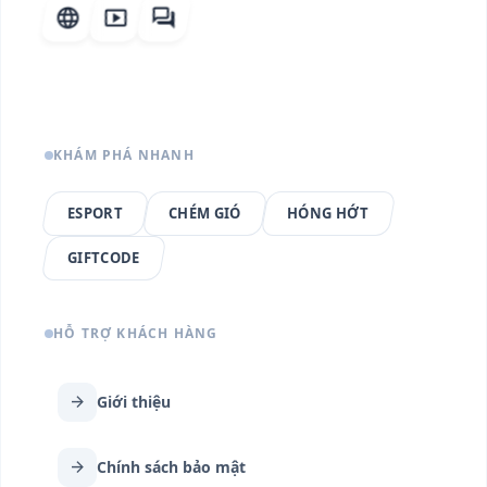
language
smart_display
forum
KHÁM PHÁ NHANH
ESPORT
CHÉM GIÓ
HÓNG HỚT
GIFTCODE
HỖ TRỢ KHÁCH HÀNG
arrow_forward
Giới thiệu
arrow_forward
Chính sách bảo mật