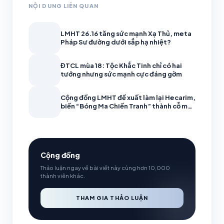
NỘI DUNG LIÊN QUAN
LMHT 26.16 tăng sức mạnh Xạ Thủ, meta
Pháp Sư đường dưới sắp hạ nhiệt?
ĐTCL mùa 18: Tộc Khắc Tinh chỉ có hai
tướng nhưng sức mạnh cực đáng gờm
Cộng đồng LMHT đề xuất làm lại Hecarim,
biến “Bóng Ma Chiến Tranh” thành cỗ máy
càn quét
Cộng đồng
Thảo luận ngay về bài viết này cùng hơn 10,000
thành viên khác.
THAM GIA THẢO LUẬN