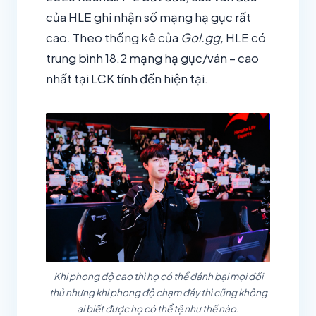
của HLE ghi nhận số mạng hạ gục rất
cao. Theo thống kê của
Gol.gg,
HLE có
trung bình 18.2 mạng hạ gục/ván – cao
nhất tại LCK tính đến hiện tại.
Khi phong độ cao thì họ có thể đánh bại mọi đối
thủ nhưng khi phong độ chạm đáy thì cũng không
ai biết được họ có thể tệ như thế nào.