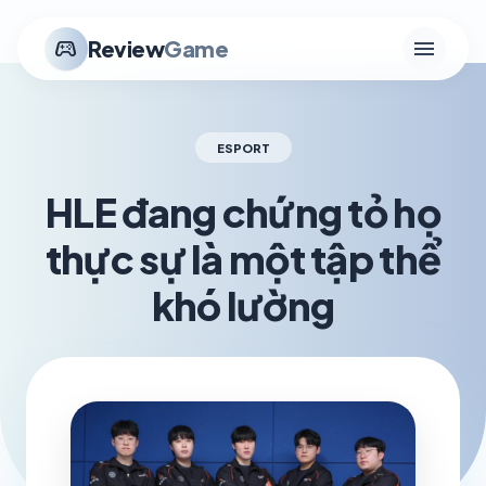
menu
stadia_controller
Review
Game
ESPORT
HLE đang chứng tỏ họ
thực sự là một tập thể
khó lường
schedule
visibility
TH5 26, 2026
1.2K VIEWS