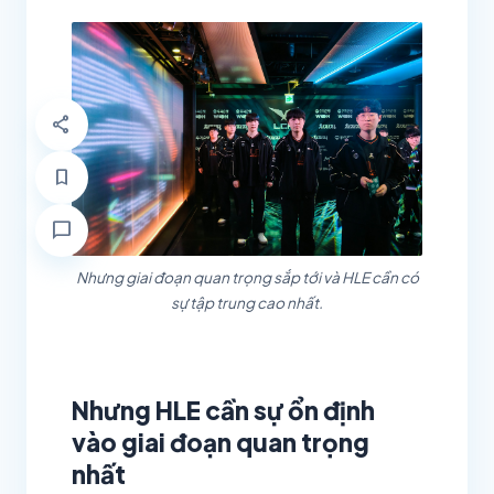
share
bookmark
chat_bubble
Nhưng giai đoạn quan trọng sắp tới và HLE cần có
sự tập trung cao nhất.
Nhưng HLE cần sự ổn định
vào giai đoạn quan trọng
nhất