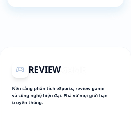
REVIEW
GAME
sports_esports
Nền tảng phân tích eSports, review game
và công nghệ hiện đại. Phá vỡ mọi giới hạn
truyền thống.