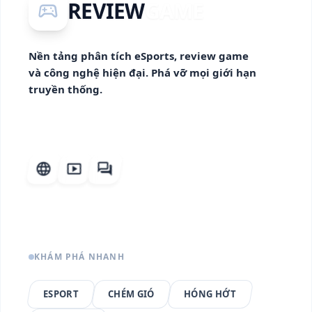
REVIEW
GAME
sports_esports
Nền tảng phân tích eSports, review game
và công nghệ hiện đại. Phá vỡ mọi giới hạn
truyền thống.
language
smart_display
forum
KHÁM PHÁ NHANH
ESPORT
CHÉM GIÓ
HÓNG HỚT