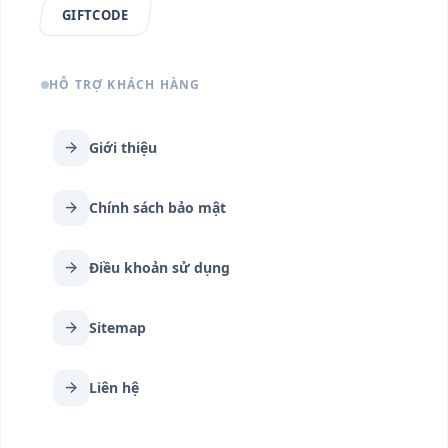
GIFTCODE
HỖ TRỢ KHÁCH HÀNG
arrow_forward
Giới thiệu
arrow_forward
Chính sách bảo mật
arrow_forward
Điều khoản sử dụng
arrow_forward
Sitemap
arrow_forward
Liên hệ