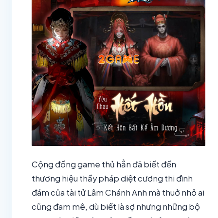
Cộng đồng game thủ hẳn đã biết đến
thương hiệu thầy pháp diệt cương thi đình
đám của tài tử Lâm Chánh Anh mà thuở nhỏ ai
cũng đam mê, dù biết là sợ nhưng những bộ