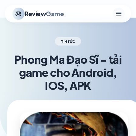
menu
stadia_controller
Review
Game
TIN TỨC
Phong Ma Đạo Sĩ – tải
game cho Android,
IOS, APK
schedule
visibility
TH5 26, 2026
1.2K VIEWS