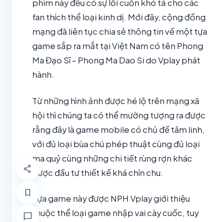
phim này đều có sự lôi cuốn khó tả cho các
fan thích thể loại kinh dị. Mới đây, cộng đồng
mạng đã liên tục chia sẻ thông tin về một tựa
game sắp ra mắt tại Việt Nam có tên Phong
Ma Đạo Sĩ – Phong Ma Dao Si do Vplay phát
hành.
Từ những hình ảnh được hé lộ trên mạng xã
hội thì chúng ta có thể mường tượng ra được
rằng đây là game mobile có chủ đề tâm linh,
với đủ loại bùa chú phép thuật cùng đủ loại
ma quỷ cùng những chi tiết rùng rợn khác
share
được đầu tư thiết kế khá chỉn chu.
bookmark
Tựa game này được NPH Vplay giới thiệu
thuộc thể loại game nhập vai cày cuốc, tuy
chat_bubble