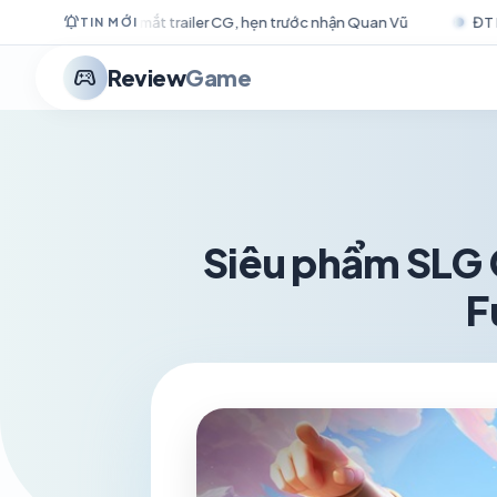
notifications_active
 hẹn trước nhận Quan Vũ
ĐT LMHT Hàn Quốc trình làng “chiến 
TIN MỚI
stadia_controller
Review
Game
Siêu phẩm SLG 
F