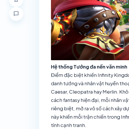
bookmark
chat_bubble
Hệ thống Tướng đa nền văn minh
Điểm đặc biệt khiến Infinity Kin
danh tướng và nhân vật huyền thoại 
Caesar, Cleopatra hay Merlin. Kh
cách fantasy hiện đại, mỗi nhân v
riêng biệt, mở ra vô số cách xây d
này khiến mỗi trận chiến trong In
tính cạnh tranh.