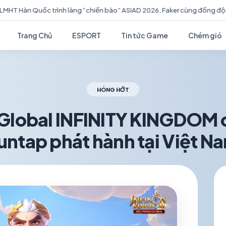
bào” ASIAD 2026, Faker cùng đồng đội sẵn sàng bảo vệ HCV
Bli
Trang Chủ
ESPORT
Tin tức Game
Chém gió
HÓNG HỚT
Global INFINITY KINGDOM 
untap phát hành tại Việt N
schedule
visibility
TH5 27, 2026
1.2K VIEWS