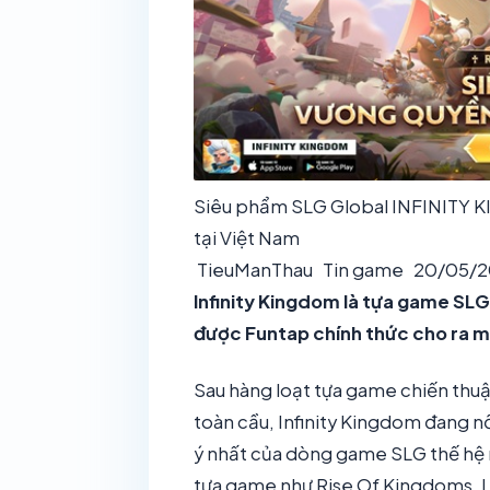
Siêu phẩm SLG Global INFINITY 
tại Việt Nam
TieuManThau
Tin game
20/05/2
Infinity Kingdom là tựa game SLG
được Funtap chính thức cho ra 
Sau hàng loạt tựa game chiến thuậ
toàn cầu, Infinity Kingdom đang n
ý nhất của dòng game SLG thế hệ 
tựa game như Rise Of Kingdoms, L