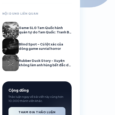
NỘI DUNG LIÊN QUAN
Game SLG Tam Quốc hành
quân tự do Tam Quốc: Tranh Bá
Thiên Hạ mở đăng ký trước! Ra
mắt trailer CG, hẹn trước nhận
Blind Spot – Cú lột xác của
Quan Vũ
dòng game survial horror
Rubber Duck Story – Xuyên
không làm anh hùng bất đắc dĩ
ở vương quốc Vịt
Cộng đồng
Thảo luận ngay về bài viết này cùng hơn
10,000 thành viên khác.
THAM GIA THẢO LUẬN