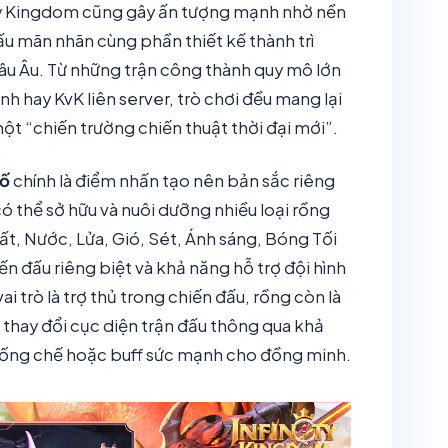
ty Kingdom cũng gây ấn tượng mạnh nhờ nền
ấu mãn nhãn cùng phần thiết kế thành trì
u Âu. Từ những trận công thành quy mô lớn
inh hay KvK liên server, trò chơi đều mang lại
t “chiến trường chiến thuật thời đại mới”.
tố
chính là điểm nhấn tạo nên bản sắc riêng
ó thể sở hữu và nuôi dưỡng nhiều loại rồng
ất, Nước, Lửa, Gió, Sét, Ánh sáng, Bóng Tối
ến đấu riêng biệt và khả năng hỗ trợ đội hình
 trò là trợ thủ trong chiến đấu, rồng còn là
 thay đổi cục diện trận đấu thông qua khả
hống chế hoặc buff sức mạnh cho đồng minh.