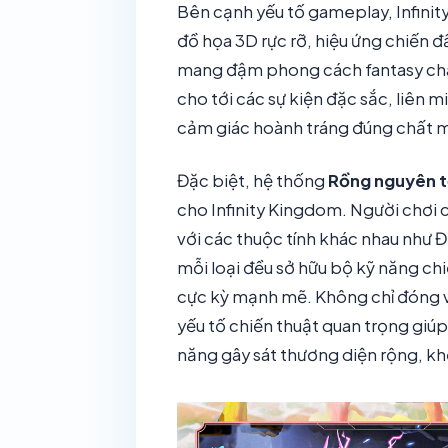
Bên cạnh yếu tố gameplay, Infini
đồ họa 3D rực rỡ, hiệu ứng chiến đ
mang đậm phong cách fantasy châ
cho tới các sự kiện đặc sắc, liên m
cảm giác hoành tráng đúng chất mộ
Đặc biệt, hệ thống
Rồng nguyên 
cho Infinity Kingdom. Người chơi c
với các thuộc tính khác nhau như Đ
mỗi loại đều sở hữu bộ kỹ năng chi
cực kỳ mạnh mẽ. Không chỉ đóng vai
yếu tố chiến thuật quan trọng giúp
năng gây sát thương diện rộng, k