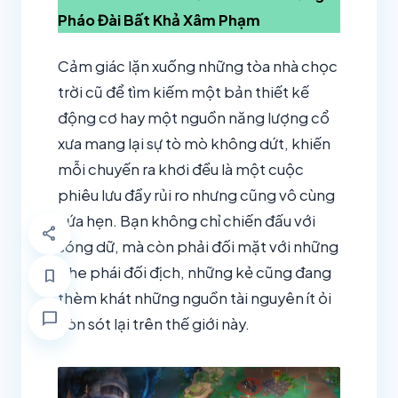
Pháo Đài Bất Khả Xâm Phạm
Cảm giác lặn xuống những tòa nhà chọc
trời cũ để tìm kiếm một bản thiết kế
động cơ hay một nguồn năng lượng cổ
xưa mang lại sự tò mò không dứt, khiến
mỗi chuyến ra khơi đều là một cuộc
phiêu lưu đầy rủi ro nhưng cũng vô cùng
hứa hẹn. Bạn không chỉ chiến đấu với
share
sóng dữ, mà còn phải đối mặt với những
phe phái đối địch, những kẻ cũng đang
bookmark
thèm khát những nguồn tài nguyên ít ỏi
chat_bubble
còn sót lại trên thế giới này.