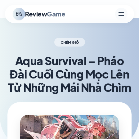
menu
stadia_controller
Review
Game
CHÉM GIÓ
Aqua Survival – Pháo
Đài Cuối Cùng Mọc Lên
Từ Những Mái Nhà Chìm
schedule
visibility
TH5 29, 2026
1.2K VIEWS