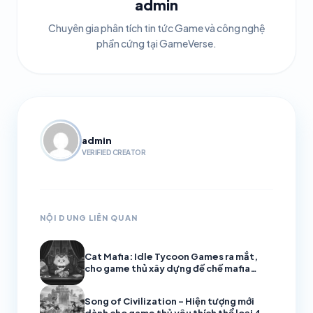
admin
Chuyên gia phân tích tin tức Game và công nghệ
phần cứng tại GameVerse.
admin
VERIFIED CREATOR
NỘI DUNG LIÊN QUAN
Cat Mafia: Idle Tycoon Games ra mắt,
cho game thủ xây dựng đế chế mafia
toàn mèo trên di động
Song of Civilization – Hiện tượng mới
dành cho game thủ yêu thích thể loại 4X