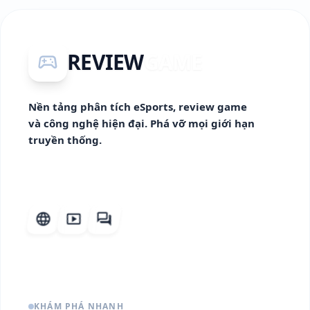
REVIEW
GAME
sports_esports
Nền tảng phân tích eSports, review game
và công nghệ hiện đại. Phá vỡ mọi giới hạn
truyền thống.
language
smart_display
forum
KHÁM PHÁ NHANH