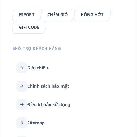
ESPORT
CHÉM GIÓ
HÓNG HỚT
GIFTCODE
HỖ TRỢ KHÁCH HÀNG
arrow_forward
Giới thiệu
arrow_forward
Chính sách bảo mật
arrow_forward
Điều khoản sử dụng
arrow_forward
Sitemap