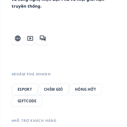
truyền thống.
language
smart_display
forum
KHÁM PHÁ NHANH
ESPORT
CHÉM GIÓ
HÓNG HỚT
GIFTCODE
HỖ TRỢ KHÁCH HÀNG