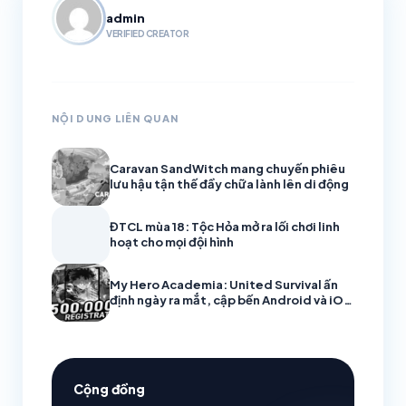
admin
VERIFIED CREATOR
NỘI DUNG LIÊN QUAN
Caravan SandWitch mang chuyến phiêu
lưu hậu tận thế đầy chữa lành lên di động
ĐTCL mùa 18: Tộc Hỏa mở ra lối chơi linh
hoạt cho mọi đội hình
My Hero Academia: United Survival ấn
định ngày ra mắt, cập bến Android và iOS
vào 6/8
Cộng đồng