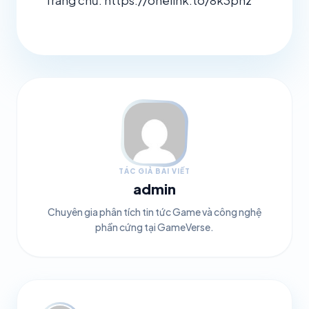
Trang chủ: https://onelink.to/8k3pnz
TÁC GIẢ BÀI VIẾT
admin
Chuyên gia phân tích tin tức Game và công nghệ
phần cứng tại GameVerse.