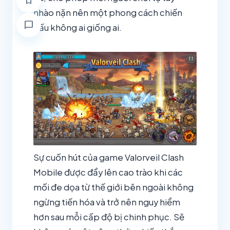
bookmark
nhào nặn nên một phong cách chiến
chat_bubble
đấu không ai giống ai.
Sự cuốn hút của game Valorveil Clash
Mobile được đẩy lên cao trào khi các
mối đe dọa từ thế giới bên ngoài không
ngừng tiến hóa và trở nên nguy hiểm
hơn sau mỗi cấp độ bị chinh phục. Sẽ