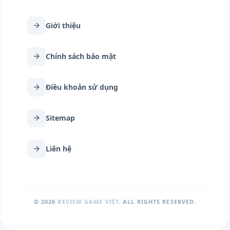
arrow_forward
Giới thiệu
arrow_forward
Chính sách bảo mật
arrow_forward
Điều khoản sử dụng
arrow_forward
Sitemap
arrow_forward
Liên hệ
© 2026
REVIEW GAME VIỆT
. ALL RIGHTS RESERVED.
arrow_upward