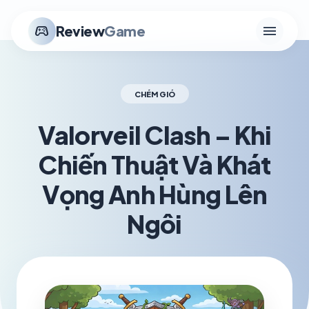
menu
stadia_controller
Review
Game
CHÉM GIÓ
Valorveil Clash – Khi
Chiến Thuật Và Khát
Vọng Anh Hùng Lên
Ngôi
schedule
visibility
TH5 30, 2026
1.2K VIEWS