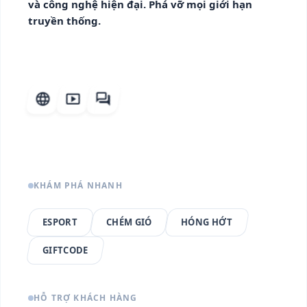
và công nghệ hiện đại. Phá vỡ mọi giới hạn
truyền thống.
language
smart_display
forum
KHÁM PHÁ NHANH
ESPORT
CHÉM GIÓ
HÓNG HỚT
GIFTCODE
HỖ TRỢ KHÁCH HÀNG