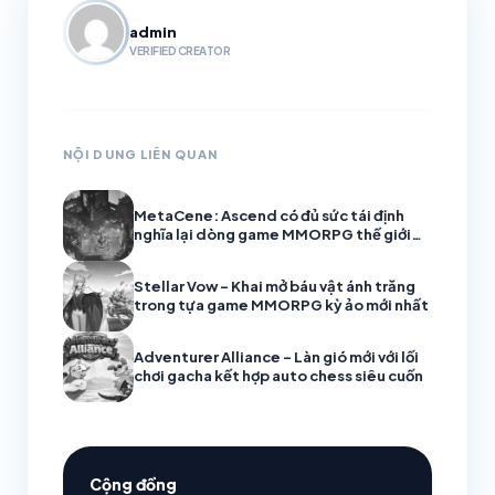
admin
VERIFIED CREATOR
NỘI DUNG LIÊN QUAN
MetaCene: Ascend có đủ sức tái định
nghĩa lại dòng game MMORPG thế giới
mở?
Stellar Vow – Khai mở báu vật ánh trăng
trong tựa game MMORPG kỳ ảo mới nhất
Adventurer Alliance – Làn gió mới với lối
chơi gacha kết hợp auto chess siêu cuốn
Cộng đồng