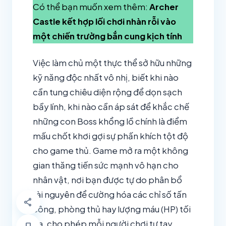
Có thể bạn muốn xem thêm:
Archer
Castle kết hợp lối chơi nhàn rỗi vào
một chiến trường bắn cung kịch tính
Việc làm chủ một thực thể sở hữu những
kỹ năng độc nhất vô nhị, biết khi nào
cần tung chiêu diện rộng để dọn sạch
bầy lính, khi nào cần áp sát để khắc chế
những con Boss khổng lồ chính là điểm
mấu chốt khơi gợi sự phấn khích tột độ
cho game thủ. Game mở ra một không
gian thăng tiến sức mạnh vô hạn cho
nhân vật, nơi bạn được tự do phân bổ
tài nguyên để cường hóa các chỉ số tấn
share
công, phòng thủ hay lượng máu (HP) tối
đa, cho phép mỗi người chơi tự tay