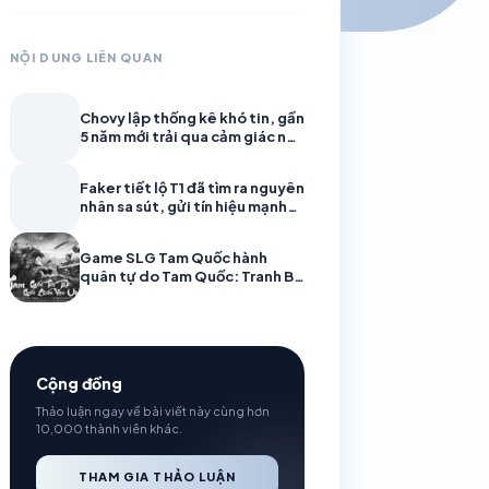
NỘI DUNG LIÊN QUAN
Chovy lập thống kê khó tin, gần
5 năm mới trải qua cảm giác này
cùng Gen.G
Faker tiết lộ T1 đã tìm ra nguyên
nhân sa sút, gửi tín hiệu mạnh
trước CKTG 2026
Game SLG Tam Quốc hành
quân tự do Tam Quốc: Tranh Bá
Thiên Hạ mở đăng ký trước! Ra
mắt trailer CG, hẹn trước nhận
Quan Vũ
Cộng đồng
Thảo luận ngay về bài viết này cùng hơn
10,000 thành viên khác.
THAM GIA THẢO LUẬN