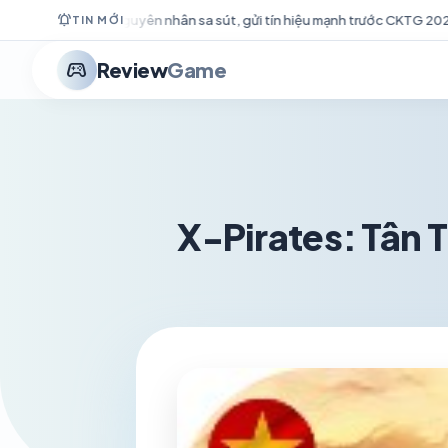
notifications_active
gửi tín hiệu mạnh trước CKTG 2026
Game SLG Tam Quốc hành quân 
TIN MỚI
stadia_controller
Review
Game
X-Pirates: Tân 