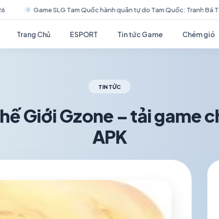
tự do Tam Quốc: Tranh Bá Thiên Hạ mở đăng ký trước! Ra mắt trailer C
Trang Chủ
ESPORT
Tin tức Game
Chém gió
TIN TỨC
Thế Giới Gzone – tải game c
APK
schedule
visibility
TH5 30, 2026
1.2K VIEWS