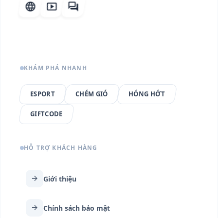
language
smart_display
forum
KHÁM PHÁ NHANH
ESPORT
CHÉM GIÓ
HÓNG HỚT
GIFTCODE
HỖ TRỢ KHÁCH HÀNG
arrow_forward
Giới thiệu
arrow_forward
Chính sách bảo mật