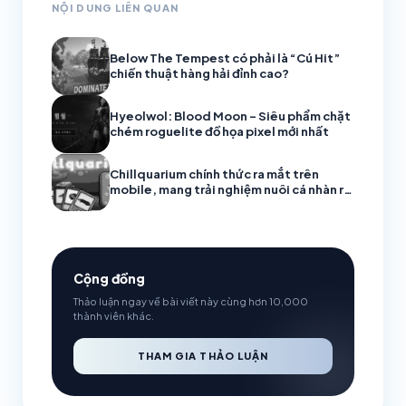
NỘI DUNG LIÊN QUAN
Below The Tempest có phải là “Cú Hit”
chiến thuật hàng hải đỉnh cao?
Hyeolwol: Blood Moon – Siêu phẩm chặt
chém roguelite đồ họa pixel mới nhất
Chillquarium chính thức ra mắt trên
mobile, mang trải nghiệm nuôi cá nhàn rỗi
đầy thư giãn
Cộng đồng
Thảo luận ngay về bài viết này cùng hơn 10,000
thành viên khác.
THAM GIA THẢO LUẬN