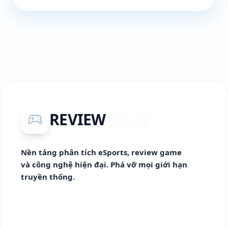
REVIEW
GAME
sports_esports
Nền tảng phân tích eSports, review game
và công nghệ hiện đại. Phá vỡ mọi giới hạn
truyền thống.