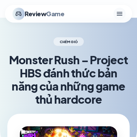
menu
stadia_controller
Review
Game
CHÉM GIÓ
Monster Rush – Project
HBS đánh thức bản
năng của những game
thủ hardcore
schedule
visibility
TH5 31, 2026
1.2K VIEWS