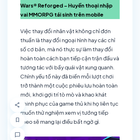
Wars® Reforged – Huyền thoại nhập
vai MMORPG tái sinh trên mobile
Việc thay đổi nhân vật không chỉ đơn
thuần là thay đổi ngoại hình hay các chỉ
số cơ bản, mà nó thực sự làm thay đổi
hoàn toàn cách bạn tiếp cận trận đấu và
tương tác với bầy quái vật xung quanh.
Chính yếu tố này đã biến mỗi lượt chơi
trở thành một cuộc phiêu lưu hoàn toàn
mới, khơi gợi trí tò mò và khao khát
chinh phục của game thủ khi họ liên tục
share
muốn thử nghiệm xem vị tướng tiếp
bookmark
theo sẽ mang lại điều bất ngờ gì.
chat_bubble