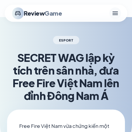
menu
stadia_controller
Review
Game
ESPORT
SECRET WAG lập kỳ
tích trên sân nhà, đưa
Free Fire Việt Nam lên
đỉnh Đông Nam Á
schedule
visibility
TH6 02, 2026
1.2K VIEWS
Free Fire Việt Nam vừa chứng kiến một