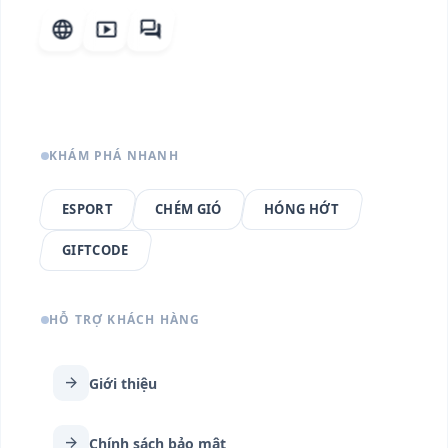
language
smart_display
forum
KHÁM PHÁ NHANH
ESPORT
CHÉM GIÓ
HÓNG HỚT
GIFTCODE
HỖ TRỢ KHÁCH HÀNG
arrow_forward
Giới thiệu
arrow_forward
Chính sách bảo mật