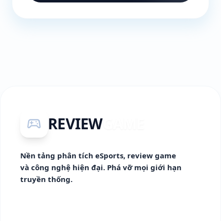
REVIEW
GAME
sports_esports
Nền tảng phân tích eSports, review game
và công nghệ hiện đại. Phá vỡ mọi giới hạn
truyền thống.