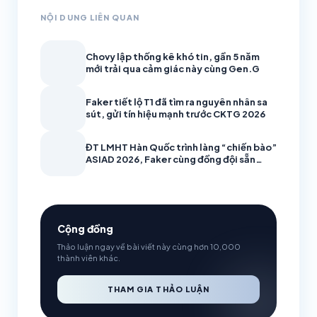
NỘI DUNG LIÊN QUAN
Chovy lập thống kê khó tin, gần 5 năm
mới trải qua cảm giác này cùng Gen.G
Faker tiết lộ T1 đã tìm ra nguyên nhân sa
sút, gửi tín hiệu mạnh trước CKTG 2026
ĐT LMHT Hàn Quốc trình làng “chiến bào”
ASIAD 2026, Faker cùng đồng đội sẵn
sàng bảo vệ HCV
Cộng đồng
Thảo luận ngay về bài viết này cùng hơn 10,000
thành viên khác.
THAM GIA THẢO LUẬN