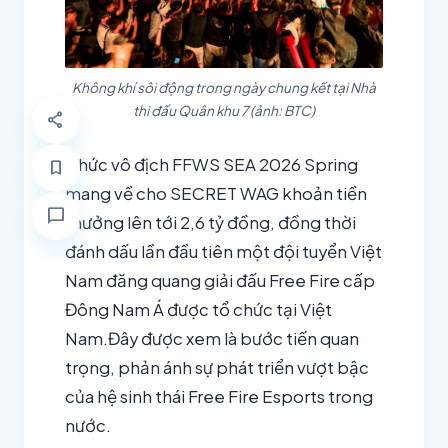
Không khí sôi động trong ngày chung kết tại Nhà
thi đấu Quân khu 7 (ảnh: BTC)
share
Chức vô địch FFWS SEA 2026 Spring
bookmark
mang về cho SECRET WAG khoản tiền
chat_bubble
thưởng lên tới 2,6 tỷ đồng, đồng thời
đánh dấu lần đầu tiên một đội tuyển Việt
Nam đăng quang giải đấu Free Fire cấp
Đông Nam Á được tổ chức tại Việt
Nam.Đây được xem là bước tiến quan
trọng, phản ánh sự phát triển vượt bậc
của hệ sinh thái Free Fire Esports trong
nước.