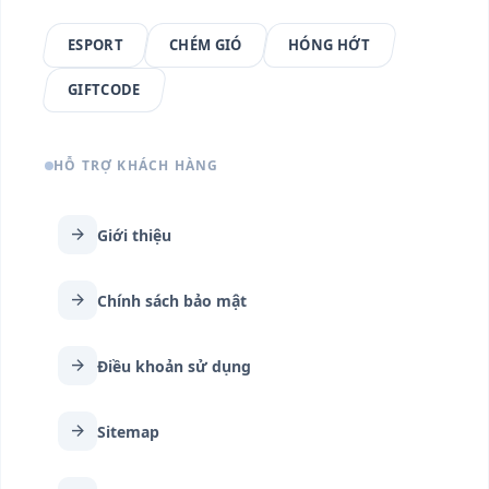
ESPORT
CHÉM GIÓ
HÓNG HỚT
GIFTCODE
HỖ TRỢ KHÁCH HÀNG
arrow_forward
Giới thiệu
arrow_forward
Chính sách bảo mật
arrow_forward
Điều khoản sử dụng
arrow_forward
Sitemap