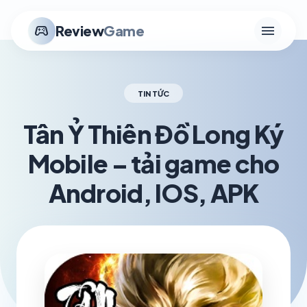
menu
stadia_controller
Review
Game
TIN TỨC
Tân Ỷ Thiên Đồ Long Ký
Mobile – tải game cho
Android, IOS, APK
schedule
visibility
TH6 02, 2026
1.2K VIEWS