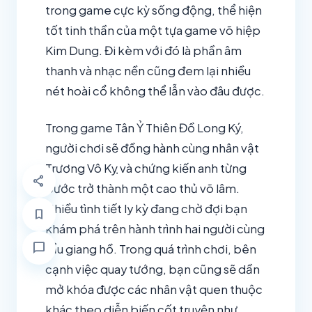
trong game cực kỳ sống động, thể hiện
tốt tinh thần của một tựa game võ hiệp
Kim Dung. Đi kèm với đó là phần âm
thanh và nhạc nền cũng đem lại nhiều
nét hoài cổ không thể lẫn vào đâu được.
Trong game Tân Ỷ Thiên Đồ Long Ký,
người chơi sẽ đồng hành cùng nhân vật
Trương Vô Kỵ và chứng kiến anh từng
share
bước trở thành một cao thủ võ lâm.
Nhiều tình tiết ly kỳ đang chờ đợi bạn
bookmark
khám phá trên hành trình hai người cùng
chat_bubble
tẩu giang hồ. Trong quá trình chơi, bên
cạnh việc quay tướng, bạn cũng sẽ dần
mở khóa được các nhân vật quen thuộc
khác theo diễn biến cốt truyện như