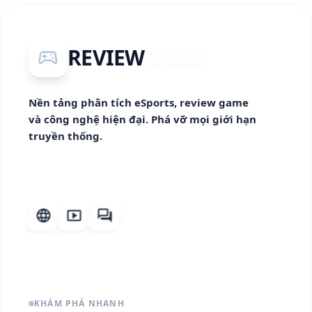
REVIEW
GAME
sports_esports
Nền tảng phân tích eSports, review game
và công nghệ hiện đại. Phá vỡ mọi giới hạn
truyền thống.
language
smart_display
forum
KHÁM PHÁ NHANH