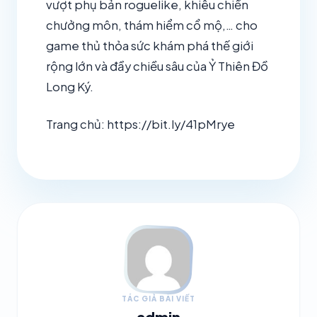
vượt phụ bản roguelike, khiêu chiến
chưởng môn, thám hiểm cổ mộ,… cho
game thủ thỏa sức khám phá thế giới
rộng lớn và đầy chiều sâu của Ỷ Thiên Đồ
Long Ký.
Trang chủ: https://bit.ly/41pMrye
TÁC GIẢ BÀI VIẾT
admin