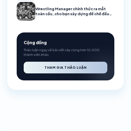
Wrestling Manager chính thức ra mắt
toàn cầu, cho bạn xây dựng đế chế đấu
vật chuyên nghiệp
Cộng đồng
Thảo luận ngay về bài viết này cùng hơn 10,000
thành viên khác.
THAM GIA THẢO LUẬN