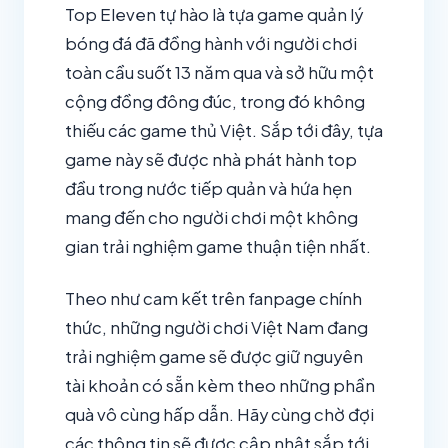
Top Eleven tự hào là tựa game quản lý
bóng đá đã đồng hành với người chơi
toàn cầu suốt 13 năm qua và sở hữu một
cộng đồng đông đúc, trong đó không
thiếu các game thủ Việt. Sắp tới đây, tựa
game này sẽ được nhà phát hành top
đầu trong nước tiếp quản và hứa hẹn
mang đến cho người chơi một không
gian trải nghiệm game thuận tiện nhất.
Theo như cam kết trên fanpage chính
thức, những người chơi Việt Nam đang
trải nghiệm game sẽ được giữ nguyên
tài khoản có sẵn kèm theo những phần
quà vô cùng hấp dẫn. Hãy cùng chờ đợi
các thông tin sẽ được cập nhật sắp tới