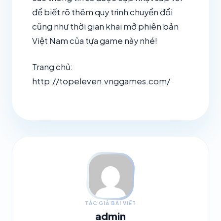
để biết rõ thêm quy trình chuyển đổi
cũng như thời gian khai mở phiên bản
Việt Nam của tựa game này nhé!
Trang chủ:
http://topeleven.vnggames.com/
TÁC GIẢ BÀI VIẾT
admin