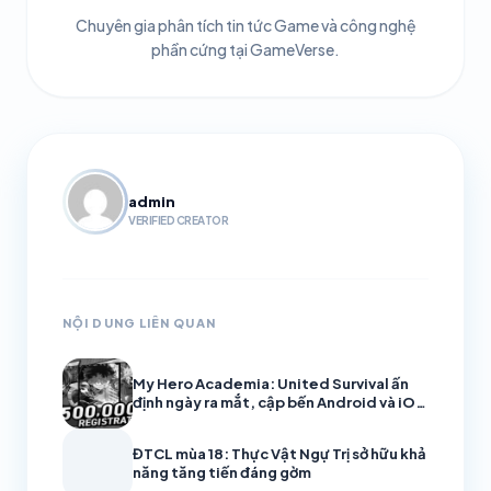
Chuyên gia phân tích tin tức Game và công nghệ
phần cứng tại GameVerse.
admin
VERIFIED CREATOR
NỘI DUNG LIÊN QUAN
My Hero Academia: United Survival ấn
định ngày ra mắt, cập bến Android và iOS
vào 6/8
ĐTCL mùa 18: Thực Vật Ngự Trị sở hữu khả
năng tăng tiến đáng gờm