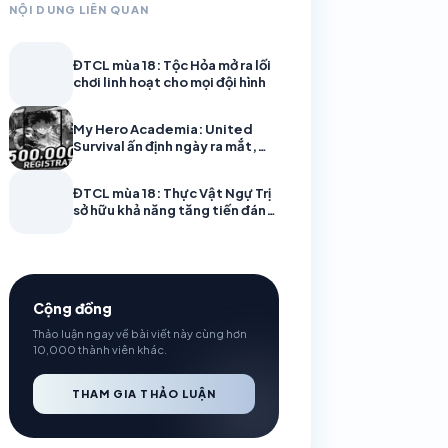
NỘI DUNG LIÊN QUAN
ĐTCL mùa 18: Tộc Hỏa mở ra lối
chơi linh hoạt cho mọi đội hình
My Hero Academia: United
Survival ấn định ngày ra mắt,
cập bến Android và iOS vào 6/8
ĐTCL mùa 18: Thực Vật Ngự Trị
sở hữu khả năng tăng tiến đáng
gờm
Cộng đồng
Thảo luận ngay về bài viết này cùng hơn
10,000 thành viên khác.
THAM GIA THẢO LUẬN