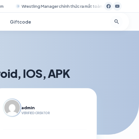
 thức ra mắt toàn cầu, cho bạn xây dựng đế chế đấu vật chuyên nghiệp
search
Giftcode
oid, IOS, APK
admin
VERIFIED CREATOR