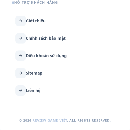
HỖ TRỢ KHÁCH HÀNG
arrow_forward
Giới thiệu
arrow_forward
Chính sách bảo mật
arrow_forward
Điều khoản sử dụng
arrow_forward
Sitemap
arrow_forward
Liên hệ
© 2026
REVIEW GAME VIỆT
. ALL RIGHTS RESERVED.