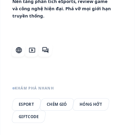
Nền tảng phân tích eSports, review game
và công nghệ hiện đại. Phá vỡ mọi giới hạn
truyền thống.
language
smart_display
forum
KHÁM PHÁ NHANH
ESPORT
CHÉM GIÓ
HÓNG HỚT
GIFTCODE