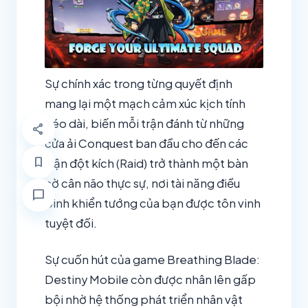
Sự chính xác trong từng quyết định
mang lại một mạch cảm xúc kịch tính
kéo dài, biến mỗi trận đánh từ những
share
cửa ải Conquest ban đầu cho đến các
bookmark
trận đột kích (Raid) trở thành một bàn
cờ cân não thực sự, nơi tài năng điều
chat_bubble
binh khiển tướng của bạn được tôn vinh
tuyệt đối.
Sự cuốn hút của game Breathing Blade:
Destiny Mobile còn được nhân lên gấp
bội nhờ hệ thống phát triển nhân vật