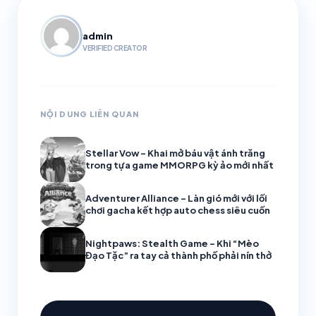
admin
VERIFIED CREATOR
NỘI DUNG LIÊN QUAN
Stellar Vow – Khai mở báu vật ánh trăng
trong tựa game MMORPG kỳ ảo mới nhất
Adventurer Alliance – Làn gió mới với lối
chơi gacha kết hợp auto chess siêu cuốn
Nightpaws: Stealth Game – Khi “Mèo
Đạo Tặc” ra tay cả thành phố phải nín thở