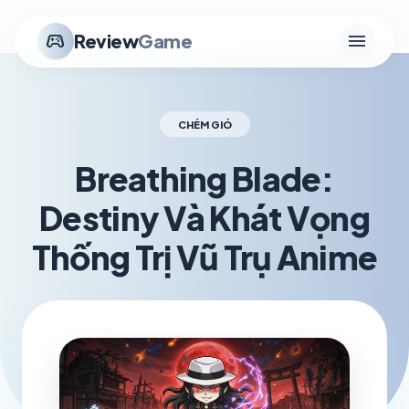
menu
stadia_controller
Review
Game
CHÉM GIÓ
Breathing Blade:
Destiny Và Khát Vọng
Thống Trị Vũ Trụ Anime
schedule
visibility
TH6 03, 2026
1.2K VIEWS