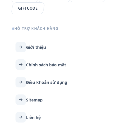
GIFTCODE
HỖ TRỢ KHÁCH HÀNG
arrow_forward
Giới thiệu
arrow_forward
Chính sách bảo mật
arrow_forward
Điều khoản sử dụng
arrow_forward
Sitemap
arrow_forward
Liên hệ