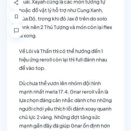
Quái, Xayah cũng là các món tương tự
share
hoặc đồ vật lý hỗ trợ như Cung Xanh,
bookmark
Bùa Đỏ, trong khi đó Jax ở trên do solo
tank nên 2 Thú Tượng và món còn lại flex
chat_bubble
là xong.
Về Lõi và Thần thì có thể hướng đến 1
hiệu ứng reroll còn lại thì full đánh nhau
để vào top.
Dù chưa thể vươn lên nhóm đội hình
mạnh nhất meta 17.4, Gnar reroll vẫn là
lựa chọn đáng cân nhắc dành cho những
người chơi yêu thích lối đánh xoay quanh
chủ lực 2 vàng. Những đợt tăng sức
mạnh gần đây đã giúp Gnar ổn định hơn