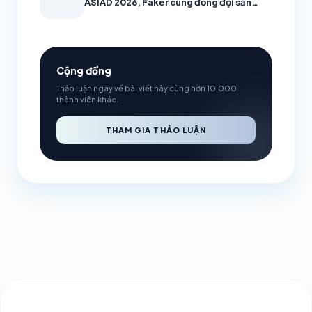
ASIAD 2026, Faker cùng đồng đội sẵn
sàng bảo vệ HCV
Cộng đồng
Thảo luận ngay về bài viết này cùng hơn 10,000
thành viên khác.
THAM GIA THẢO LUẬN