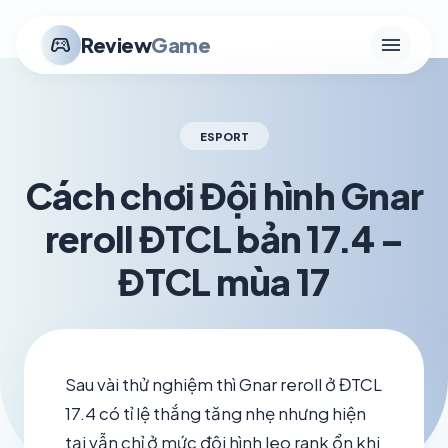
menu
stadia_controller
Review
Game
ESPORT
Cách chơi Đội hình Gnar
reroll ĐTCL bản 17.4 –
ĐTCL mùa 17
schedule
visibility
TH6 03, 2026
1.2K VIEWS
Sau vài thử nghiệm thì Gnar reroll ở ĐTCL
17.4 có tỉ lệ thắng tăng nhẹ nhưng hiện
tại vẫn chỉ ở mức đội hình leo rank ổn khi