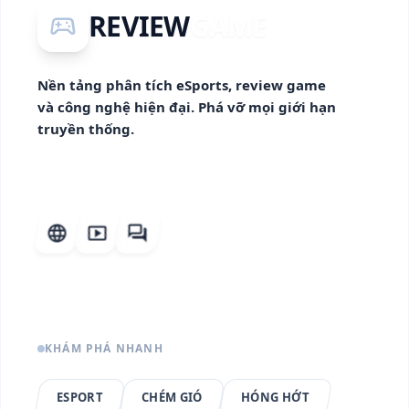
REVIEW
GAME
sports_esports
Nền tảng phân tích eSports, review game
và công nghệ hiện đại. Phá vỡ mọi giới hạn
truyền thống.
language
smart_display
forum
KHÁM PHÁ NHANH
ESPORT
CHÉM GIÓ
HÓNG HỚT