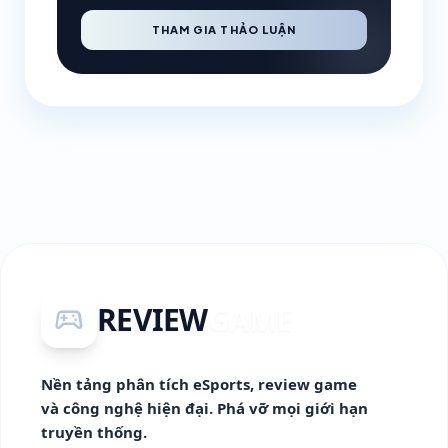
THAM GIA THẢO LUẬN
REVIEW
GAME
sports_esports
Nền tảng phân tích eSports, review game
và công nghệ hiện đại. Phá vỡ mọi giới hạn
truyền thống.