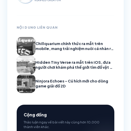
NỘI DUNG LIÊN QUAN
Chillquarium chính thức ra mắt trên
mobile, mang trải nghiệm nuôi cá nhàn rỗi
đầy thư giãn
Hidden Tiny Verse ra mắt trên iOS, đưa
người chơi khám phá thế giới tìm đồ vật ẩn
đầy mê hoặc
Ninjora Echoes – Cú hích mới cho dòng
game giải đố 2D
Cộng đồng
Thảo luận ngay về bài viết này cùng hơn 10,000
thành viên khác.