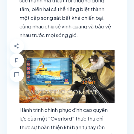
sức mạnh ma thuật tối thượng đồng
tâm, biến hai cá thể riêng biệt thành
một cặp song sát bất khả chiến bại,
cùng nhau chia sẻ vinh quang và bảo vệ
nhau trước mọi sóng gió.
share
bookmark
chat_bubble
Hành trình chinh phục đỉnh cao quyền
lực của một “Overlord” thực thụ chỉ
thực sự hoàn thiện khi bạn tự tay rèn