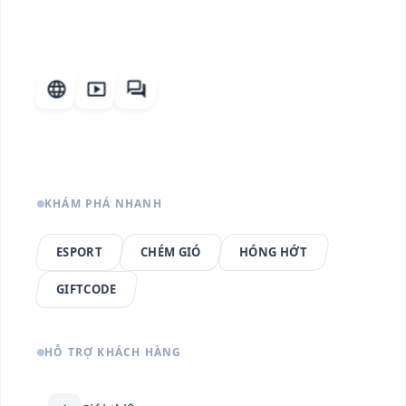
language
smart_display
forum
KHÁM PHÁ NHANH
ESPORT
CHÉM GIÓ
HÓNG HỚT
GIFTCODE
HỖ TRỢ KHÁCH HÀNG