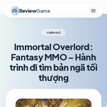
menu
stadia_controller
Review
Game
CHÉM GIÓ
Immortal Overlord:
Fantasy MMO – Hành
trình đi tìm bản ngã tối
thượng
schedule
visibility
TH6 06, 2026
1.2K VIEWS