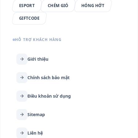
ESPORT
CHÉM GIÓ
HÓNG HỚT
GIFTCODE
HỖ TRỢ KHÁCH HÀNG
arrow_forward
Giới thiệu
arrow_forward
Chính sách bảo mật
arrow_forward
Điều khoản sử dụng
arrow_forward
Sitemap
arrow_forward
Liên hệ