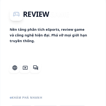
REVIEW
GAME
sports_esports
Nền tảng phân tích eSports, review game
và công nghệ hiện đại. Phá vỡ mọi giới hạn
truyền thống.
language
smart_display
forum
KHÁM PHÁ NHANH