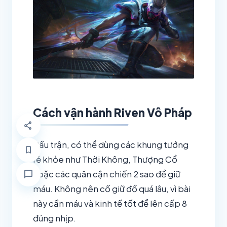
Cách vận hành Riven Vô Pháp
share
Đầu trận, có thể dùng các khung tướng
bookmark
rẻ khỏe như Thời Không, Thượng Cổ
chat_bubble
hoặc các quân cận chiến 2 sao để giữ
máu. Không nên cố giữ đồ quá lâu, vì bài
này cần máu và kinh tế tốt để lên cấp 8
đúng nhịp.