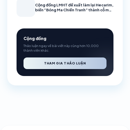
Cộng đồng LMHT đề xuất làm lại Hecarim,
biến “Bóng Ma Chiến Tranh” thành cỗ máy
càn quét
Cộng đồng
Thảo luận ngay về bài viết này cùng hơn 10,000
thành viên khác.
THAM GIA THẢO LUẬN