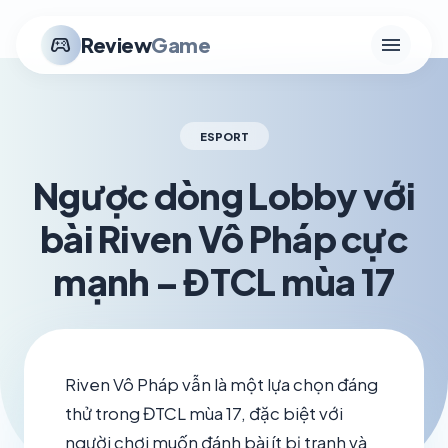
menu
stadia_controller
Review
Game
ESPORT
Ngược dòng Lobby với
bài Riven Vô Pháp cực
mạnh – ĐTCL mùa 17
schedule
visibility
TH6 16, 2026
1.2K VIEWS
Riven Vô Pháp vẫn là một lựa chọn đáng
thử trong ĐTCL mùa 17, đặc biệt với
người chơi muốn đánh bài ít bị tranh và