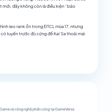
 mới, đây không còn là điều kiện “bảo
i hình leo rank ổn trong ĐTCL mùa 17, nhưng
à có tuyến trước đủ cứng để Kai’Sa thoải mái
ức Game và công nghệ phần cứng tại GameVerse.