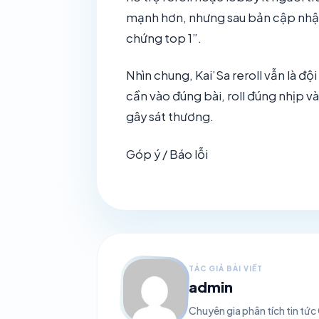
mạnh hơn, nhưng sau bản cập nhật
chứng top 1”.
Nhìn chung, Kai’Sa reroll vẫn là độ
cần vào đúng bài, roll đúng nhịp v
gây sát thương.
Góp ý / Báo lỗi
TÁC GIẢ BÀI VIẾT
admin
Chuyên gia phân tích tin t