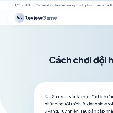
notifications_active
g Crown khơi dậy bản năng chinh phục của game thủ mê cày cuốc
TIN MỚI
stadia_controller
Review
Game
Cách chơi đội h
Kai’Sa reroll vẫn là một đội hình đ
những người thích lối đánh slow r
3 vàng. Tuy nhiên, sau bản cập nh