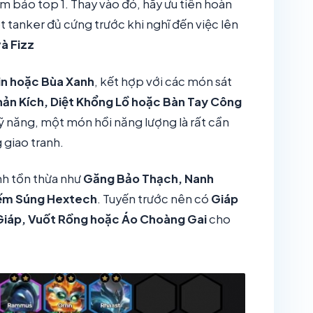
m bảo top 1. Thay vào đó, hãy ưu tiên hoàn
ột tanker đủ cứng trước khi nghĩ đến việc lên
à Fizz
in hoặc Bùa Xanh
, kết hợp với các món sát
ản Kích, Diệt Khổng Lồ hoặc Bàn Tay Công
kỹ năng, một món hồi năng lượng là rất cần
g giao tranh.
nh tồn thừa như
Găng Bảo Thạch, Nanh
iếm Súng Hextech
. Tuyến trước nên có
Giáp
iáp, Vuốt Rồng hoặc Áo Choàng Gai
cho