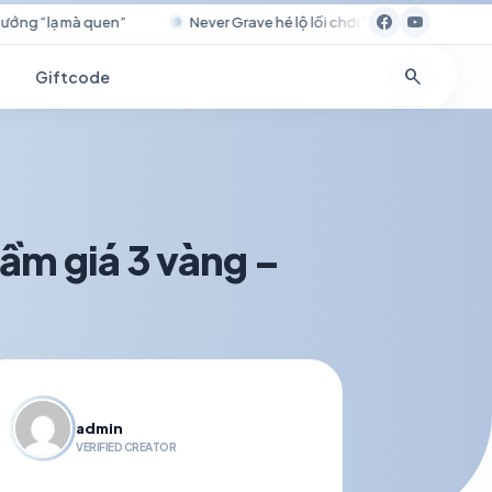
Never Grave hé lộ lối chơi “nhập hồn” độc đáo
Tốc Biến đá
search
Giftcode
tầm giá 3 vàng –
admin
VERIFIED CREATOR