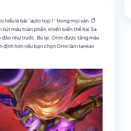
ị hiểu là bài “auto top 1” trong mọi ván. Ở
m hút máu toàn phần, khiến biến thể Kai’Sa
đảo như trước. Bù lại, Ornn được tăng máu
ổn định hơn nếu bạn chọn Ornn làm tanker