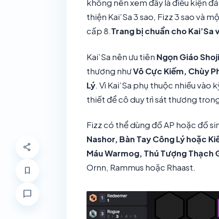
không nên xem đây là điều kiện đả
thiện Kai’Sa 3 sao, Fizz 3 sao và m
cấp 8.
Trang bị chuẩn cho Kai’Sa v
Kai’Sa nên ưu tiên
Ngọn Giáo Shoj
thương như
Vô Cực Kiếm, Chùy Ph
Lý
. Vì Kai’Sa phụ thuộc nhiều vào 
thiết để cô duy trì sát thương tron
Fizz có thể dùng đồ AP hoặc đồ si
Nashor, Bàn Tay Công Lý hoặc K
share
Máu Warmog, Thú Tượng Thạch G
Ornn, Rammus hoặc Rhaast.
bookmark
chat_bubble