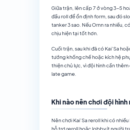
Giữa trận, lên cấp 7 ở vòng 3-5 ho
đầu roll để ổn định form, sau đó sl
tanker 3 sao. Nếu Ornn ra nhiều, c
chịu hiện tại tốt hơn.
Cuối trận, sau khi đã có Kai’Sa ho
tướng khống chế hoặc kích hệ phụ.
thiện chủ lực, vì đội hình cần thê
late game.
Khi nào nên chơi đội hình
Nên chơi Kai’Sa reroll khi có nhiều
hỗ trợ reroll hoặc lobby ít người 