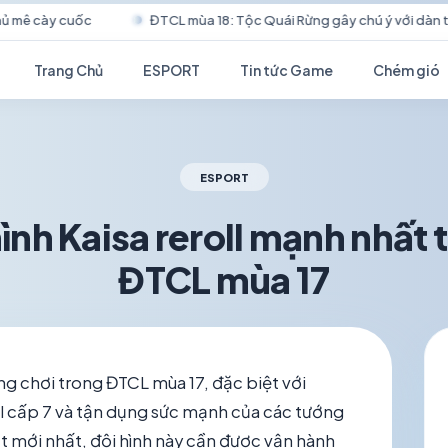
ĐTCL mùa 18: Tộc Quái Rừng gây chú ý với dàn tướng “lạ mà quen”
Trang Chủ
ESPORT
Tin tức Game
Chém gió
ESPORT
ình Kaisa reroll mạnh nhất 
ĐTCL mùa 17
schedule
visibility
TH6 17, 2026
1.2K VIEWS
áng chơi trong ĐTCL mùa 17, đặc biệt với
oll cấp 7 và tận dụng sức mạnh của các tướng
ật mới nhất, đội hình này cần được vận hành