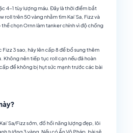
ặc 4-1 tùy lượng máu. Đây là thời điểm bắt
ow roll trên 50 vàng nhằm tìm Kai’Sa, Fizz và
ó thể chọn Ornn làm tanker chính vì độ chống
ặc Fizz 3 sao, hãy lên cấp 8 để bổ sung thêm
 Không nên tiếp tục roll cạn nếu đã hoàn
m cấp để không bị hụt sức mạnh trước các bài
 này?
 Kai’Sa/Fizz sớm, đồ hồi năng lượng đẹp, lõi
tranh tướng 3 vàng. Nếu có Ấn Vô Pháp, bài sẽ