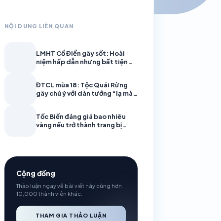
NỘI DUNG LIÊN QUAN
LMHT Cổ Điển gây sốt: Hoài
niệm hấp dẫn nhưng bất tiện
cũng trở lại
ĐTCL mùa 18: Tộc Quái Rừng
gây chú ý với dàn tướng “lạ mà
quen”
Tốc Biến đáng giá bao nhiêu
vàng nếu trở thành trang bị
trong LMHT?
Cộng đồng
Thảo luận ngay về bài viết này cùng hơn
10,000 thành viên khác.
THAM GIA THẢO LUẬN