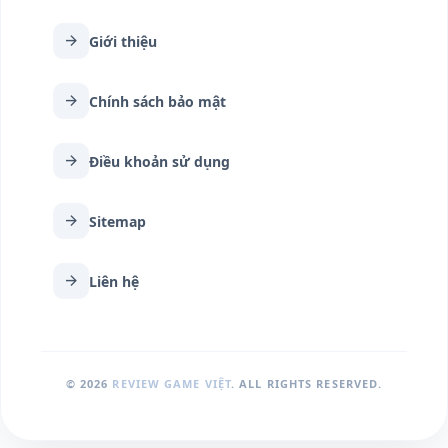
arrow_forward
Giới thiệu
arrow_forward
Chính sách bảo mật
arrow_forward
Điều khoản sử dụng
arrow_forward
Sitemap
arrow_forward
Liên hệ
© 2026
REVIEW GAME VIỆT
. ALL RIGHTS RESERVED.