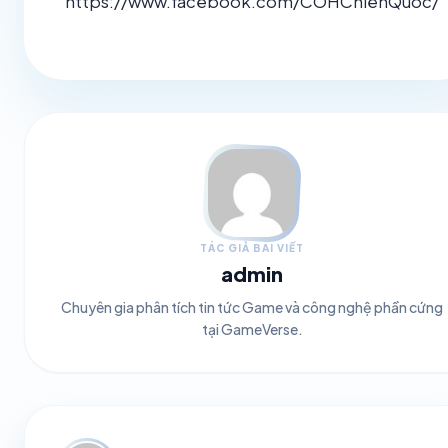
https://www.facebook.com/COHChienQuoc/
TÁC GIẢ BÀI VIẾT
admin
Chuyên gia phân tích tin tức Game và công nghệ phần cứng
tại GameVerse.