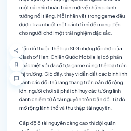
một cái nhìn hoàn toàn mới về những danh
tướng nổi tiếng. Mỗi nhân vật trong game đều
được trau chuốt một cách tỉ mỉ để mang đến
cho người chơi một trải nghiệm đặc sắc.
Mặc dù thuộc thể loại SLG nhưng lối chơi của
share
Clash of Han: Chiến Quốc Mobile lại có phần
bookmark
khác biệt với đa số tựa game cùng thể loại trên
thị trường. Giờ đây, thay vì dẫn dắt các binh lính
chat_bubble
đánh các đối thủ lang thang trên bản đồ rộng
lớn, người chơi sẽ phải chỉ huy các tướng lĩnh
đánh chiếm từ ô tài nguyên trên bản đồ. Từ đó
mở rộng lãnh thổ và thu thập tài nguyên.
Cấp độ ô tài nguyên càng cao thì đội quân