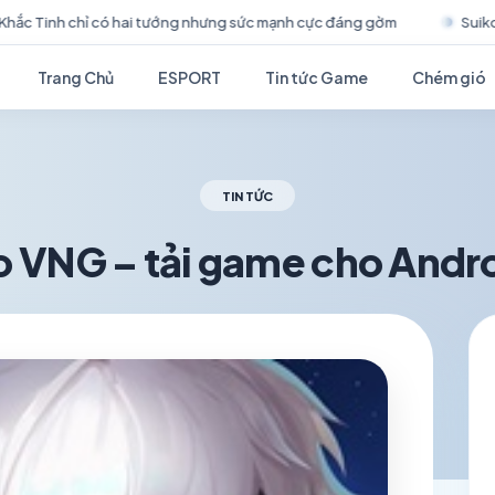
 mạnh cực đáng gờm
Suikoden Star Leap chính thức ra mắt tại N
Trang Chủ
ESPORT
Tin tức Game
Chém gió
TIN TỨC
ro VNG – tải game cho Andr
schedule
visibility
TH6 18, 2026
1.2K VIEWS