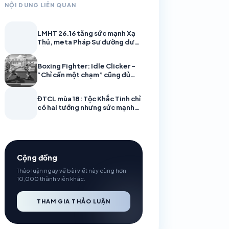
NỘI DUNG LIÊN QUAN
LMHT 26.16 tăng sức mạnh Xạ
Thủ, meta Pháp Sư đường dưới
sắp hạ nhiệt?
Boxing Fighter: Idle Clicker –
“Chỉ cần một chạm” cũng đủ
làm bùng nổ sàn đấu
ĐTCL mùa 18: Tộc Khắc Tinh chỉ
có hai tướng nhưng sức mạnh
cực đáng gờm
Cộng đồng
Thảo luận ngay về bài viết này cùng hơn
10,000 thành viên khác.
THAM GIA THẢO LUẬN