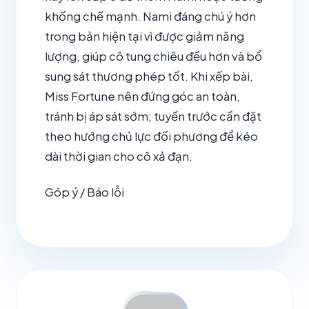
khống chế mạnh. Nami đáng chú ý hơn
trong bản hiện tại vì được giảm năng
lượng, giúp cô tung chiêu đều hơn và bổ
sung sát thương phép tốt. Khi xếp bài,
Miss Fortune nên đứng góc an toàn,
tránh bị áp sát sớm; tuyến trước cần đặt
theo hướng chủ lực đối phương để kéo
dài thời gian cho cô xả đạn.
Góp ý / Báo lỗi