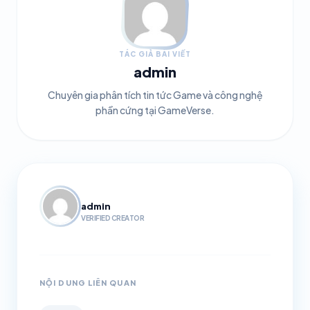
TÁC GIẢ BÀI VIẾT
admin
Chuyên gia phân tích tin tức Game và công nghệ
phần cứng tại GameVerse.
admin
VERIFIED CREATOR
NỘI DUNG LIÊN QUAN