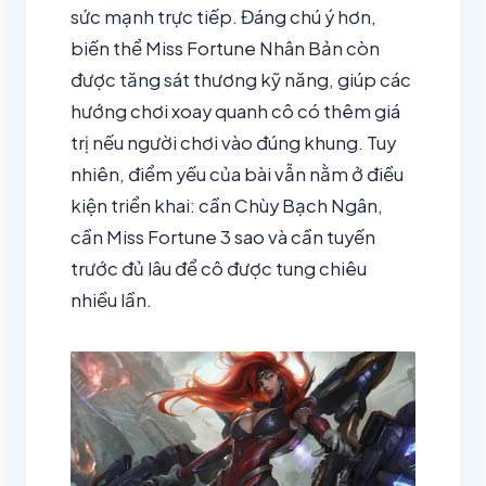
sức mạnh trực tiếp. Đáng chú ý hơn,
biến thể Miss Fortune Nhân Bản còn
được tăng sát thương kỹ năng, giúp các
hướng chơi xoay quanh cô có thêm giá
trị nếu người chơi vào đúng khung. Tuy
nhiên, điểm yếu của bài vẫn nằm ở điều
kiện triển khai: cần Chùy Bạch Ngân,
cần Miss Fortune 3 sao và cần tuyến
trước đủ lâu để cô được tung chiêu
nhiều lần.