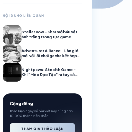
NỘI DUNG LIÊN QUAN
Stellar Vow – Khai mở báu vật
ánh trăng trong tựa game
MMORPG kỳ ảo mới nhất
Adventurer Alliance – Làn gió
mới với lối chơi gacha kết hợp
auto chess siêu cuốn
Nightpaws: Stealth Game –
Khi “Mèo Đạo Tặc” ra tay cả
thành phố phải nín thở
Cộng đồng
Thảo luận ngay về bài viết này cùng hơn
10,000 thành viên khác.
THAM GIA THẢO LUẬN