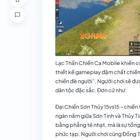
bookmark
chat_bubble
Lạc Thần Chiến Ca Mobile khiến c
thiết kế gameplay đậm chất chiến 
chiến đè người”. Người chơi sẽ đ
dân tộc đặc sắc. Đơn cử như:
Đại Chiến Sơn Thủy 15vs15 – chiến t
ngàn năm giữa Sơn Tinh và Thủy T
bằng phẳng tẻ nhạt, mà là sự tổng 
phức tạp. Người chơi cùng Đồng Tộ