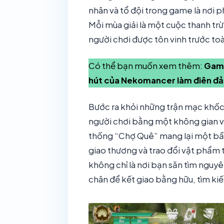
nhân và tổ đội trong game là nơi 
Mỗi mùa giải là một cuộc thanh trừ
người chơi được tôn vinh trước to
Có thể bạn muốn xem thêm:
Game
hút của Nekomancer làm điên đảo
Bước ra khỏi những trận mạc khốc
người chơi bằng một không gian vă
thống “Chợ Quê” mang lại một bầu 
giao thương và trao đổi vật phẩm 
không chỉ là nơi bạn săn tìm nguyê
chân để kết giao bằng hữu, tìm kiếm