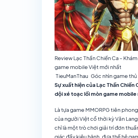
Review Lạc Thần Chiến Ca – Khám 
game mobile Việt mới nhất
TieuManThau
Góc nhìn game thủ
Sự xuất hiện của Lạc Thần Chiến
dội xé toạc lối mòn game mobile
Là tựa game MMORPG tiên phong kha
của người Việt cổ thời kỳ Văn Lan
chỉ là một trò chơi giải trí đơn thu
giác đầy kiêu hãnh, đưa thế hệ ga