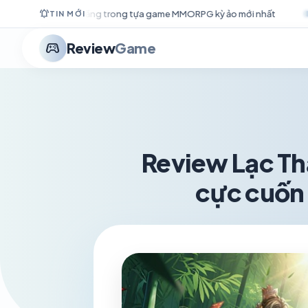
notifications_active
a game MMORPG kỳ ảo mới nhất
Adventurer Alliance – Làn gió mới
TIN MỚI
stadia_controller
Review
Game
Review Lạc Th
cực cuốn 