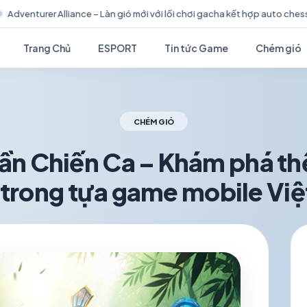
 với lối chơi gacha kết hợp auto chess siêu cuốn
Nightpaws: Ste
Trang Chủ
ESPORT
Tin tức Game
Chém gió
CHÉM GIÓ
ần Chiến Ca – Khám phá thế
trong tựa game mobile Việ
schedule
visibility
TH6 19, 2026
1.2K VIEWS