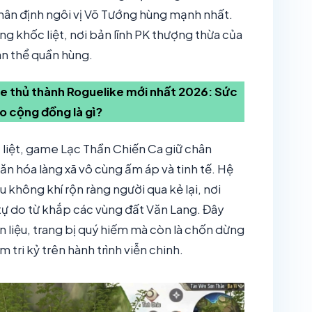
phân định ngôi vị Võ Tướng hùng mạnh nhất.
ng khốc liệt, nơi bản lĩnh PK thượng thừa của
àn thể quần hùng.
 thủ thành Roguelike mới nhất 2026: Sức
 cộng đồng là gì?
 liệt, game Lạc Thần Chiến Ca giữ chân
n hóa làng xã vô cùng ấm áp và tinh tế. Hệ
không khí rộn ràng người qua kẻ lại, nơi
tự do từ khắp các vùng đất Văn Lang. Đây
n liệu, trang bị quý hiếm mà còn là chốn dừng
 tri kỷ trên hành trình viễn chinh.