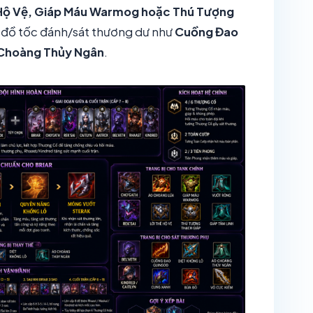
 Hộ Vệ, Giáp Máu Warmog hoặc Thú Tượng
n đồ tốc đánh/sát thương dư như
Cuồng Đao
 Choàng Thủy Ngân
.