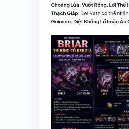
Choàng Lửa, Vuốt Rồng, Lời Thề
Thạch Giáp
. Bel’Veth có thể nhậ
Guinsoo, Diệt Khổng Lồ hoặc Áo