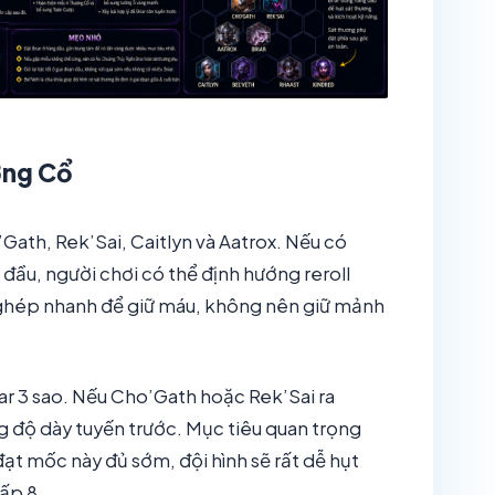
ợng Cổ
o’Gath, Rek’Sai, Caitlyn và Aatrox. Nếu có
 đầu, người chơi có thể định hướng reroll
 ghép nhanh để giữ máu, không nên giữ mảnh
riar 3 sao. Nếu Cho’Gath hoặc Rek’Sai ra
ng độ dày tuyến trước. Mục tiêu quan trọng
đạt mốc này đủ sớm, đội hình sẽ rất dễ hụt
ấp 8.