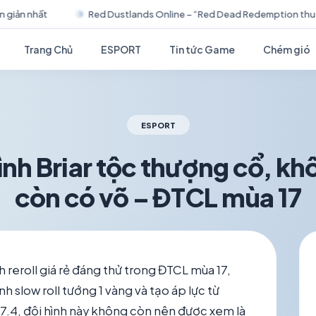
ustlands Online – “Red Dead Redemption thu nhỏ” cực cuốn trên mobil
Trang Chủ
ESPORT
Tin tức Game
Chém gió
ESPORT
ình Briar tộc thượng cổ, k
còn có võ – ĐTCL mùa 17
schedule
visibility
TH6 20, 2026
1.2K VIEWS
h reroll giá rẻ đáng thử trong ĐTCL mùa 17,
nh slow roll tướng 1 vàng và tạo áp lực từ
17.4, đội hình này không còn nên được xem là