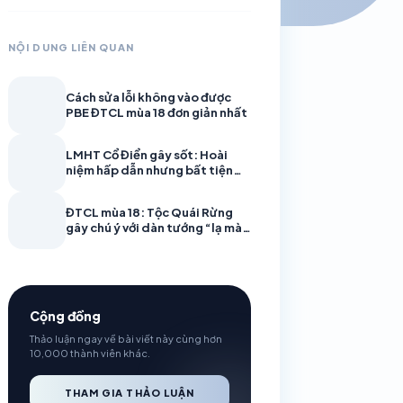
NỘI DUNG LIÊN QUAN
Cách sửa lỗi không vào được
PBE ĐTCL mùa 18 đơn giản nhất
LMHT Cổ Điển gây sốt: Hoài
niệm hấp dẫn nhưng bất tiện
cũng trở lại
ĐTCL mùa 18: Tộc Quái Rừng
gây chú ý với dàn tướng “lạ mà
quen”
Cộng đồng
Thảo luận ngay về bài viết này cùng hơn
10,000 thành viên khác.
THAM GIA THẢO LUẬN