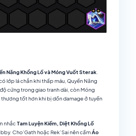
ền Năng Khổng Lồ và Móng Vuốt Sterak
.
 có lớp lá chắn khi thấp máu, Quyền Năng
 độ cứng trong giao tranh dài, còn Móng
t thương tốt hơn khi bị dồn damage ở tuyến
ân nhắc
Tam Luyện Kiếm, Diệt Khổng Lồ
obby. Cho’Gath hoặc Rek’Sai nên cầm
Áo