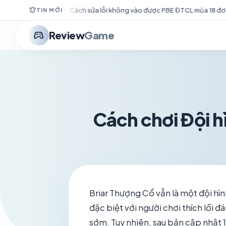
notifications_active
h sửa lỗi không vào được PBE ĐTCL mùa 18 đơn giản nhất
Red D
TIN MỚI
stadia_controller
Review
Game
Cách chơi Đội h
Briar Thượng Cổ vẫn là một đội hìn
đặc biệt với người chơi thích lối đá
sớm. Tuy nhiên, sau bản cập nhật 