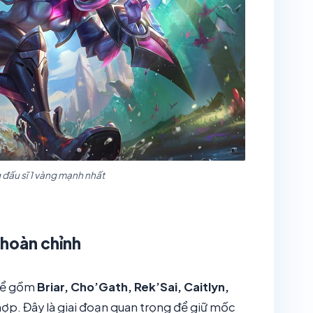
 đấu sĩ 1 vàng mạnh nhất
 hoàn chỉnh
thể gồm
Briar, Cho’Gath, Rek’Sai, Caitlyn,
ợp. Đây là giai đoạn quan trọng để giữ mốc