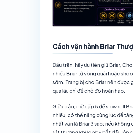
Cách vận hành Briar Thư
Đầu trận, hãy ưu tiên giữ Briar, Ch
nhiều Briar từ vòng quái hoặc shop
sớm. Trang bị cho Briar nên được
quá lâu chỉ để chờ đồ hoàn hảo.
Giữa trận, giữ cấp 5 để slow roll B
nhiều, có thể nâng cùng lúc để tă
nhất vẫn là Briar 3 sao; nếu không 
sát thương khi lobby bắt đầu lên c