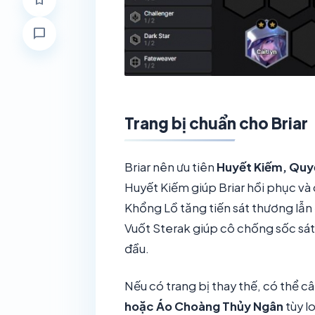
bookmark
chat_bubble
Trang bị chuẩn cho Briar
Briar nên ưu tiên
Huyết Kiếm, Quy
Huyết Kiếm giúp Briar hồi phục và
Khổng Lồ tăng tiến sát thương lẫn
Vuốt Sterak giúp cô chống sốc sá
đầu.
Nếu có trang bị thay thế, có thể c
hoặc Áo Choàng Thủy Ngân
tùy l