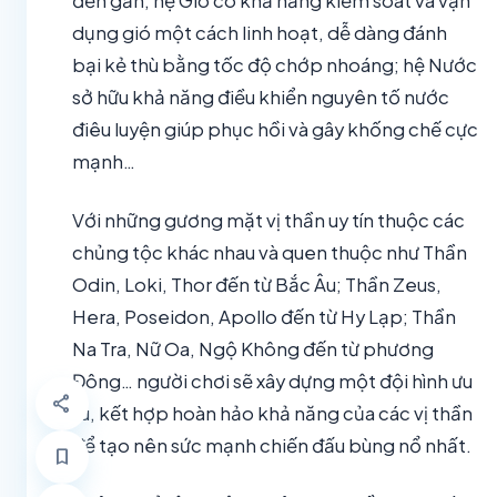
đến gần; hệ Gió có khả năng kiểm soát và vận
dụng gió một cách linh hoạt, dễ dàng đánh
bại kẻ thù bằng tốc độ chớp nhoáng; hệ Nước
sở hữu khả năng điều khiển nguyên tố nước
điêu luyện giúp phục hồi và gây khống chế cực
mạnh…
Với những gương mặt vị thần uy tín thuộc các
chủng tộc khác nhau và quen thuộc như Thần
Odin, Loki, Thor đến từ Bắc Âu; Thần Zeus,
Hera, Poseidon, Apollo đến từ Hy Lạp; Thần
Na Tra, Nữ Oa, Ngộ Không đến từ phương
Đông… người chơi sẽ xây dựng một đội hình ưu
share
tú, kết hợp hoàn hảo khả năng của các vị thần
để tạo nên sức mạnh chiến đấu bùng nổ nhất.
bookmark