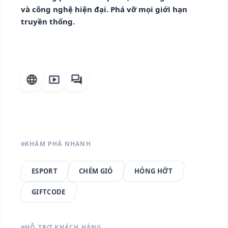
và công nghệ hiện đại. Phá vỡ mọi giới hạn
truyền thống.
language
smart_display
forum
KHÁM PHÁ NHANH
ESPORT
CHÉM GIÓ
HÓNG HỚT
GIFTCODE
HỖ TRỢ KHÁCH HÀNG