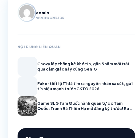
admin
VERIFIED CREATOR
NỘI DUNG LIÊN QUAN
Chovy lập thống kê khó tin, gần 5 năm mới trải
qua cảm giác này cùng Gen.G
Faker tiết lộ T1 đã tìm ra nguyên nhân sa sút, gửi
tín hiệu mạnh trước CKTG 2026
Game SLG Tam Quốc hành quân tự do Tam
Quốc: Tranh Bá Thiên Hạ mở đăng ký trước! Ra
mắt trailer CG, hẹn trước nhận Quan Vũ