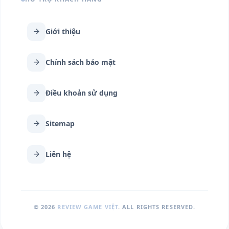
arrow_forward
Giới thiệu
arrow_forward
Chính sách bảo mật
arrow_forward
Điều khoản sử dụng
arrow_forward
Sitemap
arrow_forward
Liên hệ
© 2026
REVIEW GAME VIỆT
. ALL RIGHTS RESERVED.