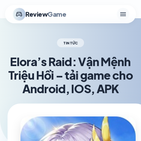
menu
stadia_controller
Review
Game
TIN TỨC
Elora’s Raid: Vận Mệnh
Triệu Hồi – tải game cho
Android, IOS, APK
schedule
visibility
TH6 20, 2026
1.2K VIEWS