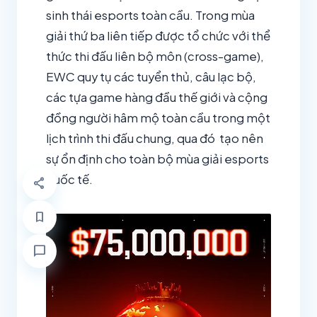
sinh thái esports toàn cầu. Trong mùa
giải thứ ba liên tiếp được tổ chức với thể
thức thi đấu liên bộ môn (cross-game),
EWC quy tụ các tuyển thủ, câu lạc bộ,
các tựa game hàng đầu thế giới và cộng
đồng người hâm mộ toàn cầu trong một
lịch trình thi đấu chung, qua đó tạo nên
sự ổn định cho toàn bộ mùa giải esports
quốc tế.
share
bookmark
chat_bubble