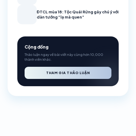
ĐTCL mùa 18: Tộc Quái Rừng gây chú ý với
dàn tướng “lạ mà quen”
Cộng đồng
Thảo luận ngay về bài viết này cùng hơn 10,000
thành viên khác.
THAM GIA THẢO LUẬN