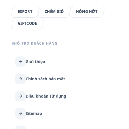
ESPORT
CHÉM GIÓ
HÓNG HỚT
GIFTCODE
HỖ TRỢ KHÁCH HÀNG
arrow_forward
Giới thiệu
arrow_forward
Chính sách bảo mật
arrow_forward
Điều khoản sử dụng
arrow_forward
Sitemap