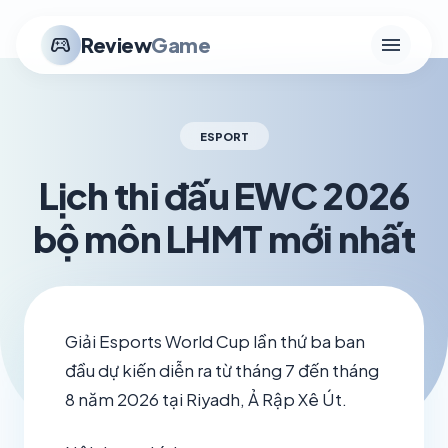
menu
stadia_controller
Review
Game
ESPORT
Lịch thi đấu EWC 2026
bộ môn LHMT mới nhất
schedule
visibility
TH6 20, 2026
1.2K VIEWS
Giải Esports World Cup lần thứ ba ban
đầu dự kiến ​​diễn ra từ tháng 7 đến tháng
8 năm 2026 tại Riyadh, Ả Rập Xê Út.