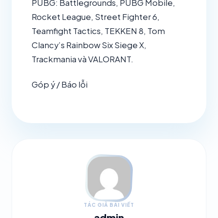
PUBG: Battlegrounds, PUBG Mobile,
Rocket League, Street Fighter 6,
Teamfight Tactics, TEKKEN 8, Tom
Clancy’s Rainbow Six Siege X,
Trackmania và VALORANT.
Góp ý / Báo lỗi
TÁC GIẢ BÀI VIẾT
admin