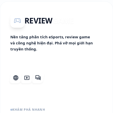
REVIEW
GAME
sports_esports
Nền tảng phân tích eSports, review game
và công nghệ hiện đại. Phá vỡ mọi giới hạn
truyền thống.
language
smart_display
forum
KHÁM PHÁ NHANH