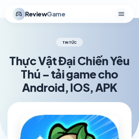
menu
stadia_controller
Review
Game
TIN TỨC
Thực Vật Đại Chiến Yêu
Thú – tải game cho
Android, IOS, APK
schedule
visibility
TH6 22, 2026
1.2K VIEWS