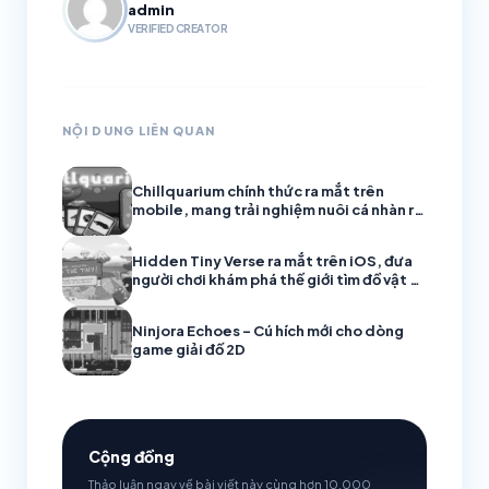
admin
VERIFIED CREATOR
NỘI DUNG LIÊN QUAN
Chillquarium chính thức ra mắt trên
mobile, mang trải nghiệm nuôi cá nhàn rỗi
đầy thư giãn
Hidden Tiny Verse ra mắt trên iOS, đưa
người chơi khám phá thế giới tìm đồ vật ẩn
đầy mê hoặc
Ninjora Echoes – Cú hích mới cho dòng
game giải đố 2D
Cộng đồng
Thảo luận ngay về bài viết này cùng hơn 10,000