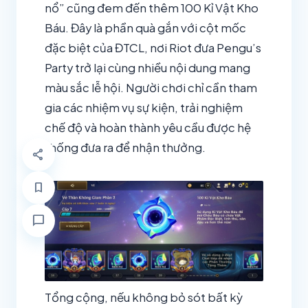
nổ” cũng đem đến thêm 100 Kỉ Vật Kho
Báu. Đây là phần quà gắn với cột mốc
đặc biệt của ĐTCL, nơi Riot đưa Pengu’s
Party trở lại cùng nhiều nội dung mang
màu sắc lễ hội. Người chơi chỉ cần tham
gia các nhiệm vụ sự kiện, trải nghiệm
chế độ và hoàn thành yêu cầu được hệ
thống đưa ra để nhận thưởng.
share
bookmark
chat_bubble
Tổng cộng, nếu không bỏ sót bất kỳ