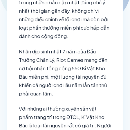
trong những bản cập nhật đáng chú ý
nhất thời gian gần đây, không chỉ vì
những điều chỉnh về lối chơi mà còn bởi
loạt phần thưởng miễn phí cực hấp dẫn
dành cho cộng đồng.
Nhân dịp sinh nhật 7 năm của Đấu
Trường Chân Lý, Riot Games mang đến
cơ hội nhận tổng cộng 550 Kỉ Vật Kho
Báu miễn phí, một lượng tài nguyên đủ
khiến cả người chơi lâu năm lẫn tân thủ
phải quan tâm.
Với những ai thường xuyên săn vật
phẩm trang trí trong ĐTCL, Kỉ Vật Kho
Báu là loại tài nguyên rất có giá trị. Người