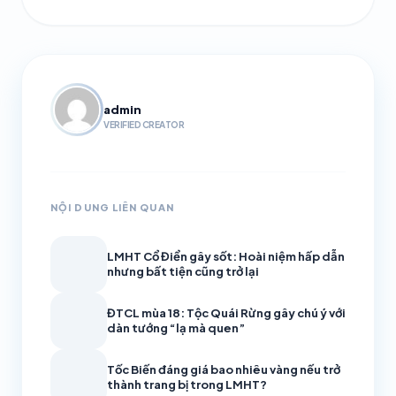
admin
VERIFIED CREATOR
NỘI DUNG LIÊN QUAN
LMHT Cổ Điển gây sốt: Hoài niệm hấp dẫn
nhưng bất tiện cũng trở lại
ĐTCL mùa 18: Tộc Quái Rừng gây chú ý với
dàn tướng “lạ mà quen”
Tốc Biến đáng giá bao nhiêu vàng nếu trở
thành trang bị trong LMHT?