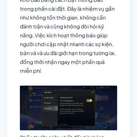
trong phần cài đặt. Đây là nhiệm vụ gần
như không tốn thời gian, không cần
đánh trận và cũng không đòi hỏi kỹ
năng. Việc kích hoạt thông báo giúp
người chơi cập nhật nhanh các sự kiện,
bản vá và ưu đãi giới hạn trong tương lai,
đồng thời nhận ngay một phần quà
miễn phí.