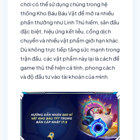
chơi có thể sử dụng chúng trong hệ
thống Kho Báu Báu Vật để mở ra nhiều
phần thưởng như Linh Thú hiếm, sân đấu
đặc biệt, hiệu ứng kết liễu, cổng dịch
chuyển và nhiều vật phẩm giới hạn khác.
Dù không trực tiếp tăng sức mạnh trong
trận đấu, các vật phẩm này lại là cách để
game thủ thể hiện cá tính, phong cách
và độ đầu tư vào tài khoản của mình.