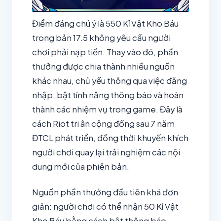
Điểm đáng chú ý là 550 Kỉ Vật Kho Báu
trong bản 17.5 không yêu cầu người
chơi phải nạp tiền. Thay vào đó, phần
thưởng được chia thành nhiều nguồn
khác nhau, chủ yếu thông qua việc đăng
nhập, bật tính năng thông báo và hoàn
thành các nhiệm vụ trong game. Đây là
cách Riot tri ân cộng đồng sau 7 năm
ĐTCL phát triển, đồng thời khuyến khích
người chơi quay lại trải nghiệm các nội
dung mới của phiên bản.
Nguồn phần thưởng đầu tiên khá đơn
giản: người chơi có thể nhận 50 Kỉ Vật
Kho Báu bằng cách bật thông báo