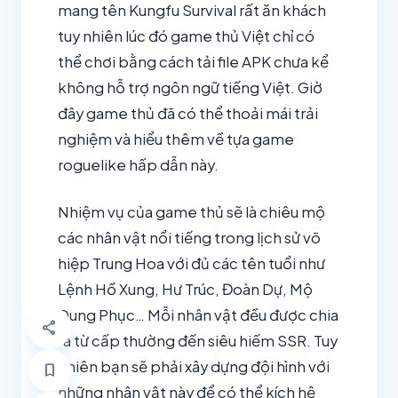
mang tên Kungfu Survival rất ăn khách
tuy nhiên lúc đó game thủ Việt chỉ có
thể chơi bằng cách tải file APK chưa kể
không hỗ trợ ngôn ngữ tiếng Việt. Giờ
đây game thủ đã có thể thoải mái trải
nghiệm và hiểu thêm về tựa game
roguelike hấp dẫn này.
Nhiệm vụ của game thủ sẽ là chiêu mộ
các nhân vật nổi tiếng trong lịch sử võ
hiệp Trung Hoa với đủ các tên tuổi như
Lệnh Hồ Xung, Hư Trúc, Đoàn Dự, Mộ
Dung Phục… Mỗi nhân vật đều được chia
share
ra từ cấp thường đến siêu hiếm SSR. Tuy
nhiên bạn sẽ phải xây dựng đội hình với
bookmark
những nhân vật này để có thể kích hệ