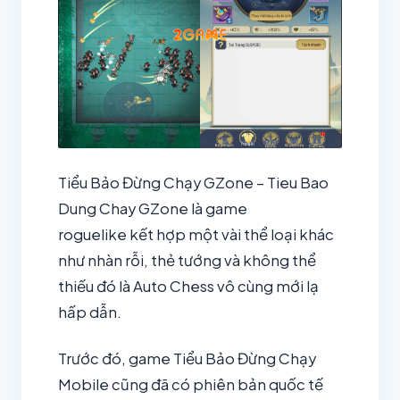
Tiểu Bảo Đừng Chạy GZone – Tieu Bao
Dung Chay GZone là game
roguelike kết hợp một vài thể loại khác
như nhàn rỗi, thẻ tướng và không thể
thiếu đó là Auto Chess vô cùng mới lạ
hấp dẫn.
Trước đó, game Tiểu Bảo Đừng Chạy
Mobile cũng đã có phiên bản quốc tế