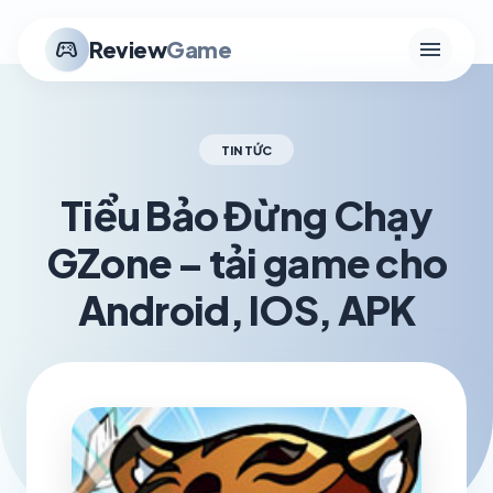
menu
stadia_controller
Review
Game
TIN TỨC
Tiểu Bảo Đừng Chạy
GZone – tải game cho
Android, IOS, APK
schedule
visibility
TH6 23, 2026
1.2K VIEWS