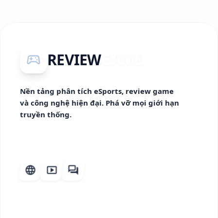
REVIEW
GAME
sports_esports
Nền tảng phân tích eSports, review game
và công nghệ hiện đại. Phá vỡ mọi giới hạn
truyền thống.
language
smart_display
forum