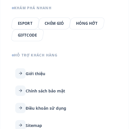
KHÁM PHÁ NHANH
ESPORT
CHÉM GIÓ
HÓNG HỚT
GIFTCODE
HỖ TRỢ KHÁCH HÀNG
arrow_forward
Giới thiệu
arrow_forward
Chính sách bảo mật
arrow_forward
Điều khoản sử dụng
arrow_forward
Sitemap