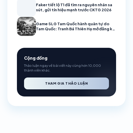
Faker tiết lộ T1 đã tìm ra nguyên nhân sa
sút, gửi tín hiệu mạnh trước CKTG 2026
Game SLG Tam Quốc hành quân tự do
Tam Quốc: Tranh Bá Thiên Hạ mở đăng ký
trước! Ra mắt trailer CG, hẹn trước nhận
Quan Vũ
Cộng đồng
Thảo luận ngay về bài viết này cùng hơn 10,000
thành viên khác.
THAM GIA THẢO LUẬN