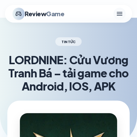
menu
stadia_controller
Review
Game
TIN TỨC
LORDNINE: Cửu Vương
Tranh Bá – tải game cho
Android, IOS, APK
schedule
visibility
TH6 24, 2026
1.2K VIEWS