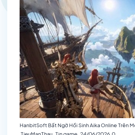
HanbitSoft Bất Ngờ Hồi Sinh Aika Online Trên Mo
TieuManThau
Tin game
24/06/2026
0