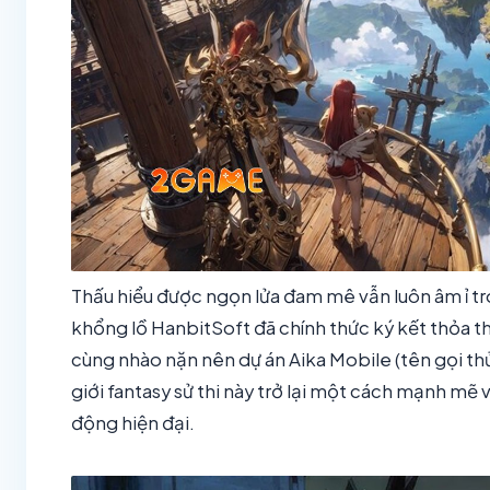
Thấu hiểu được ngọn lửa đam mê vẫn luôn âm ỉ t
khổng lồ HanbitSoft đã chính thức ký kết thỏa 
cùng nhào nặn nên dự án Aika Mobile (tên gọi th
giới fantasy sử thi này trở lại một cách mạnh mẽ 
động hiện đại.