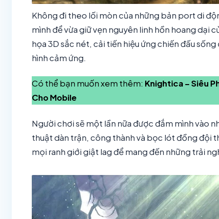
Không đi theo lối mòn của những bản port di độn
mình để vừa giữ vẹn nguyên linh hồn hoang dại c
họa 3D sắc nét, cải tiến hiệu ứng chiến đấu sống 
hình cảm ứng.
Có thể bạn muốn xem thêm:
Knightica – Siêu 
Cho Mobile
Người chơi sẽ một lần nữa được đắm mình vào nhữ
thuật dàn trận, công thành và bọc lót đồng đội t
mọi ranh giới giật lag để mang đến những trải n