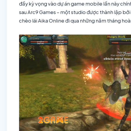
đầy kỳ vọng vào dự án game mobile lần này chính 
sau Arc9 Games – một studio được thành lập bởi 
chèo lái Aika Online đi qua những năm tháng hoà