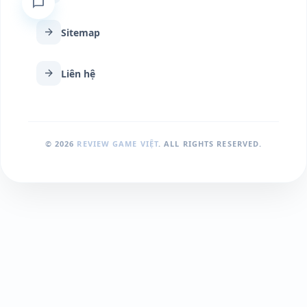
chat_bubble
arrow_forward
Sitemap
arrow_forward
Liên hệ
© 2026
REVIEW GAME VIỆT
. ALL RIGHTS RESERVED.