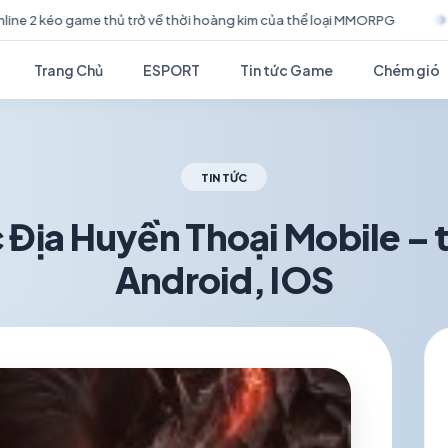
g kim của thể loại MMORPG
Stellar Vow – Khai mở báu vật ánh t
Trang Chủ
ESPORT
Tin tức Game
Chém gió
TIN TỨC
 Địa Huyền Thoại Mobile – 
Android, IOS
schedule
visibility
TH6 25, 2026
1.2K VIEWS