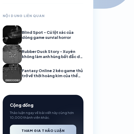
NỘI DUNG LIÊN QUAN
Blind Spot – Cú lột xác của
dòng game survial horror
Rubber Duck Story – Xuyên
không làm anh hùng bất đắc dĩ
ở vương quốc Vịt
Fantasy Online 2 kéo game thủ
trở về thời hoàng kim của thể
loại MMORPG
Cộng đồng
Thảo luận ngay về bài viết này cùng hơn
10,000 thành viên khác.
THAM GIA THẢO LUẬN