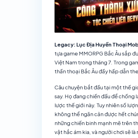
Legacy: Lục Địa Huyền Thoại Mobi
tựa game MMORPG Bắc Âu sắp được
Việt Nam trong tháng 7. Trong gam
thần thoại Bắc Âu đầy hấp dẫn th
Câu chuyện bắt đầu tại một thế giớ
say. Họ đang chiến đấu để chống l
lược thế giới này. Tuy nhiên số lượ
không thể ngăn cản được hết chúng
những chiến binh mạnh mẽ trên thế
vật hắc ám kia, và người chơi sẽ 