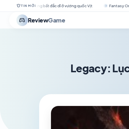
notifications_active
ương quốc Vịt
Fantasy Online 2 kéo game thủ trở về thời hoàn
TIN MỚI
stadia_controller
Review
Game
Legacy: Lục