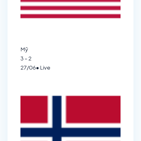
Mỹ
3 – 2
27/06
● Live