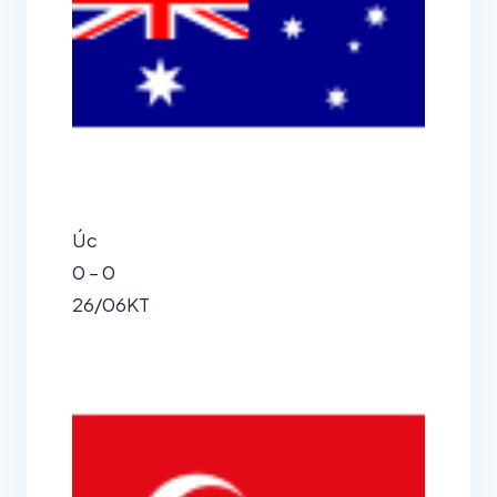
Úc
0 – 0
26/06
KT