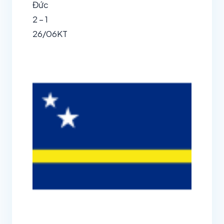
Đức
2 – 1
26/06
KT