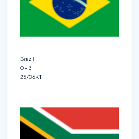
Brazil
0 – 3
25/06
KT