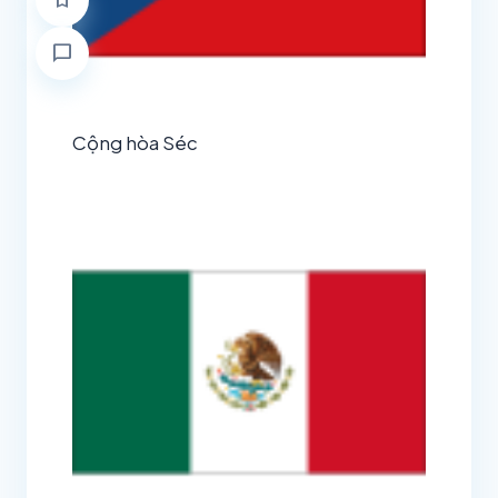
bookmark
chat_bubble
Cộng hòa Séc