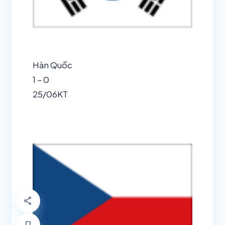
Hàn Quốc
1 – 0
25/06
KT
share