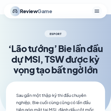
menu
stadia_controller
Review
Game
ESPORT
‘Lão tướng’ Bie lần đầu
dự MSI, TSW được kỳ
vọng tạo bất ngờ lớn
schedule
visibility
TH6 26, 2026
1.2K VIEWS
Sau gần một thập kỷ thi đấu chuyên
nghiệp, Bie cuối cùng cũng có lần đầu
tiên góp mặt tại MSI, đánh dấu cột mốc