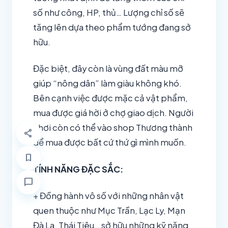
số như công, HP, thủ… Lượng chỉ số sẽ
tăng lên dựa theo phẩm tướng đang sở
hữu.
Đặc biệt, đây còn là vùng đất màu mỡ
giúp “nông dân” làm giàu không khó.
Bên cạnh việc được mặc cả vật phẩm,
mua được giá hời ở chợ giao dịch. Người
chơi còn có thể vào shop Thương thành
share
để mua được bất cứ thứ gì mình muốn.
bookmark
TÍNH NĂNG ĐẶC SẮC:
chat_bubble
+ Đồng hành vô số với những nhân vật
quen thuộc như Mục Trần, Lạc Ly, Mạn
Đà La, Thái Tiêu… sở hữu những kỹ năng