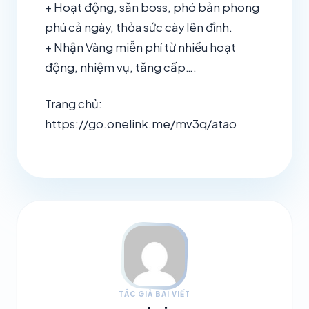
+ Hoạt động, săn boss, phó bản phong
phú cả ngày, thỏa sức cày lên đỉnh.
+ Nhận Vàng miễn phí từ nhiều hoạt
động, nhiệm vụ, tăng cấp….
Trang chủ:
https://go.onelink.me/mv3q/atao
TÁC GIẢ BÀI VIẾT