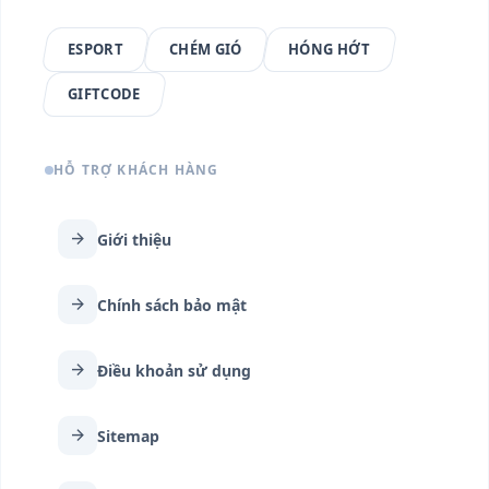
ESPORT
CHÉM GIÓ
HÓNG HỚT
GIFTCODE
HỖ TRỢ KHÁCH HÀNG
arrow_forward
Giới thiệu
arrow_forward
Chính sách bảo mật
arrow_forward
Điều khoản sử dụng
arrow_forward
Sitemap