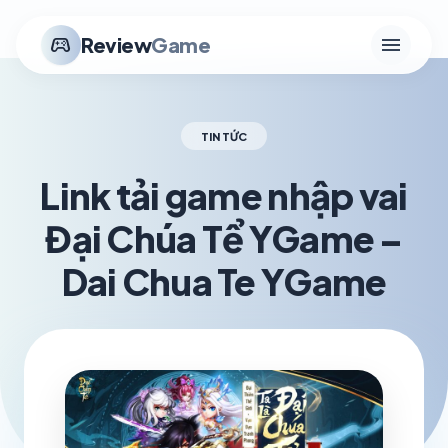
menu
stadia_controller
Review
Game
TIN TỨC
Link tải game nhập vai
Đại Chúa Tể YGame –
Dai Chua Te YGame
schedule
visibility
TH6 26, 2026
1.2K VIEWS