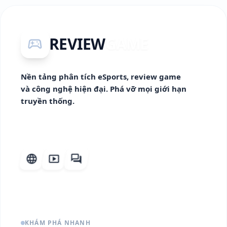
REVIEW
GAME
sports_esports
Nền tảng phân tích eSports, review game
và công nghệ hiện đại. Phá vỡ mọi giới hạn
truyền thống.
language
smart_display
forum
KHÁM PHÁ NHANH